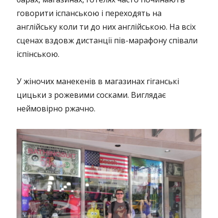
говорити іспанською і переходять на
англійську коли ти до них англійською. На всіх
сценах вздовж дистанції пів-марафону співали
іспінською.
У жіночих манекенів в магазинах гіганські
цицьки з рожевими сосками. Виглядає
неймовірно ржачно.