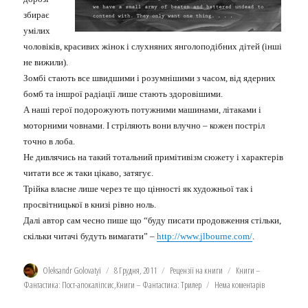
збирає
умілих
чоловіків, красивих жінок і слухняних янголоподібних дітей (інші
не вижили).
Зомбі стають все швидшими і розумнішими з часом, від ядерних
бомб та іншрої радіації лише стають здоровішими.
А наші герої подорожують потужними машинами, літаками і
моторними човнами. І стріляють вони влучно – кожен постріл
точно в лоба.
Не дивлячись на такий тотальний примітивізм сюжету і характерів
читати все ж таки цікаво, затягує.
Трійка власне лише через те що цінності як художньої так і
просвітницької в книзі рівно ноль.
Далі автор сам чесно пише що “буду писати продовження стільки,
скільки читачі будуть вимагати” –
http://www.jlbourne.com/
.
Автор
Оприлюднено
Категорії
Позначки
Oleksandr Golovatyi
8 Грудня, 2011
Рецензії на книги
Книги –
Фантастика: Пост-апокаліпсис
,
Книги – Фантастика: Трилер
Нема коментарів