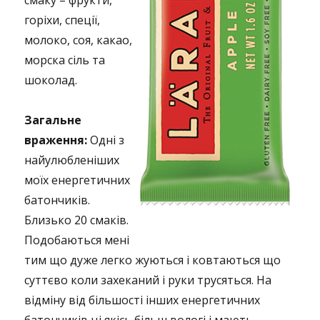
смаку – фрукти,
горіхи, спеції,
молоко, соя, какао,
морска сіль та
шоколад.
Загальне
враження:
Одні з
найулюбленіших
моїх енергетичних
батончиків.
Близько 20 смаків.
Подобаються мені
тим що дуже легко жуються і ковтаються що
суттєво коли захеканий і руки трусяться. На
відміну від більшості інших енергетичних