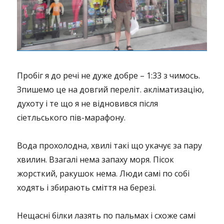
Пробіг я до речі не дуже добре – 1:33 з чимось.
Зпишемо це на довгий переліт. акліматизацію,
духоту і те що я не відновився після
сіетльського пів-марафону.
Вода прохолодна, хвилі такі що укачує за пару
хвилин. Взагалі нема запаху моря. Пісок
жорсткий, ракушок нема. Люди самі по собі
ходять і збирають сміття на березі.
Нещасні білки лазять по пальмах і схоже самі