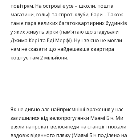
повітрям. На острові є усе – школи, пошта,
магазини, гольф та спрот-клуби, бари… Також
там є пара великих багатоквартирних будинків
у яких живуть зірки (пам’ятаю що згадували
Джима Кері та Еді Мерфі). Ну і звісно не могли
нам не сказати що найдешевша квартира
коштує там 2 мільйони.
Як не дивно але найприємніші враження у нас
залишилися від велопрогулянки Маямі Біч. Ми
взяли напрокат велосипеди на станції і поїхали
вздовж віденного пляжу (Маямі Біч поділено на