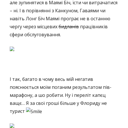
але зупинятися в Маямі Біч, їсти чи витрачатися
– ні. І в порівнянні з Канкуном, Гаваями чи
навіть Лонг Біч Маямі програє не в останню
чергу через місцевих
бидланів
працівників
сфери обслуговування.
І так, багато в чому весь мій негатив
пояснюється моїм поганим результатом пів-
марафону, а шо робити. Ну і переліт капєц
ващє… Я за свої гроші більше у Флориду не
турист