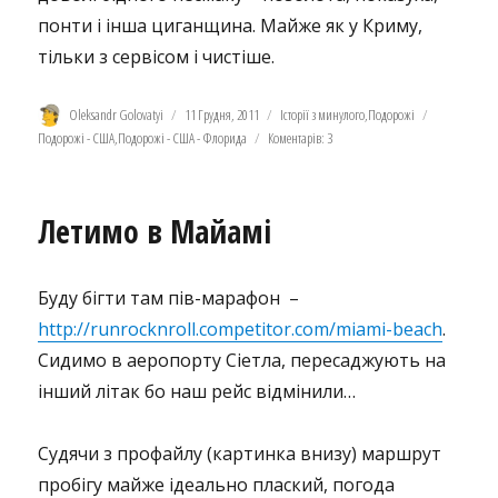
понти і інша циганщина. Майже як у Криму,
тільки з сервісом і чистіше.
Автор
Оприлюднено
Категорії
Позначки
Oleksandr Golovatyi
11 Грудня, 2011
Історії з минулого
,
Подорожі
Подорожі - США
,
Подорожі - США - Флорида
Коментарів: 3
Летимо в Майамі
Буду бігти там пів-марафон –
http://runrocknroll.competitor.com/miami-beach
.
Сидимо в аеропорту Сіетла, пересаджують на
інший літак бо наш рейс відмінили…
Судячи з профайлу (картинка внизу) маршрут
пробігу майже ідеально плаский, погода