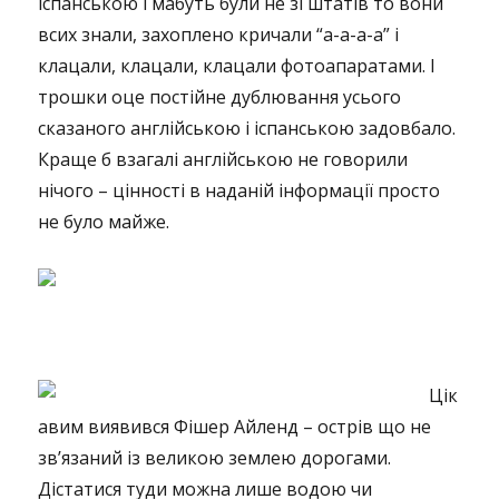
іспанською і мабуть були не зі штатів то вони
всих знали, захоплено кричали “а-а-а-а” і
клацали, клацали, клацали фотоапаратами. І
трошки оце постійне дублювання усього
сказаного англійською і іспанською задовбало.
Краще б взагалі англійською не говорили
нічого – цінності в наданій інформації просто
не було майже.
Цік
авим виявився Фішер Айленд – острів що не
зв’язаний із великою землею дорогами.
Дістатися туди можна лише водою чи