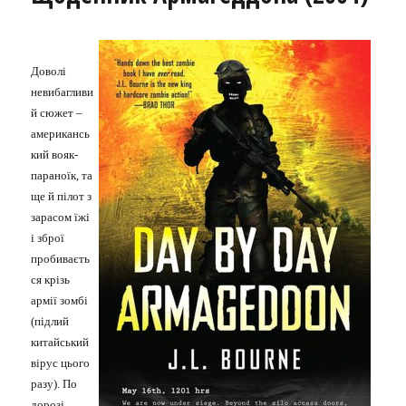
Доволі
невибагливи
й сюжет –
американсь
кий вояк-
параноїк, та
ще й пілот з
зарасом їжі
і зброї
пробиваєть
ся крізь
армії зомбі
(підлий
китайський
вірус цього
разу). По
дорозі