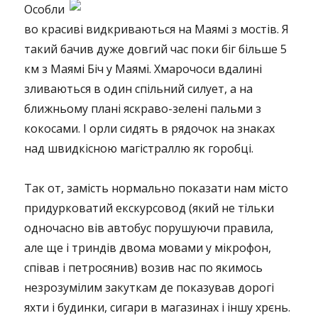
Особли
во красиві видкриваються на Маямі з мостів. Я
такий бачив дуже довгий час поки біг більше 5
км з Маямі Біч у Маямі. Хмарочоси вдалині
зливаються в один спільний силует, а на
ближньому плані яскраво-зелені пальми з
кокосами. І орли сидять в рядочок на знаках
над швидкісною магістраллю як горобці.
Так от, замість нормально показати нам місто
придурковатий екскурсовод (який не тільки
одночасно вів автобус порушуючи правила,
але ще і триндів двома мовами у мікрофон,
співав і петросянив) возив нас по якимось
незрозумілим закуткам де показував дорогі
яхти і будинки, сигари в магазинах і іншу хрєнь.