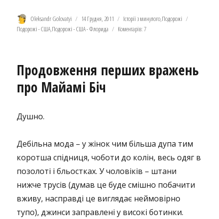
Автор
Оприлюднено
Категорії
Позначки
Oleksandr Golovatyi
14 Грудня, 2011
Історії з минулого
,
Подорожі
Подорожі - США
,
Подорожі - США - Флорида
Коментарів: 7
Продовження перших вражень
про Майамі Біч
Душно.
Дебільна мода – у жінок чим більша дупа тим
коротша спідниця, чоботи до колін, весь одяг в
позолоті і бльостках. У чоловіків – штани
нижче трусів (думав це буде смішно побачити
вживу, насправді це виглядає неймовірно
тупо), джинси заправлені у високі ботинки.