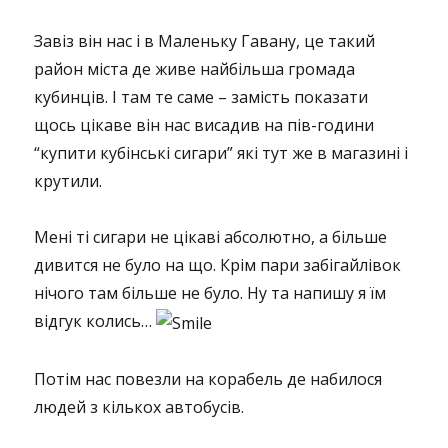
Завіз він нас і в Маленьку Гавану, це такий
район міста де живе найбільша громада
кубинців. І там те саме – замість показати
щось цікаве він нас висадив на пів-години
“купити кубінські сигари” які тут же в магазині і
крутили.
Мені ті сигари не цікаві абсолютно, а більше
дивится не було на що. Крім пари забігайлівок
нічого там більше не було. Ну та напишу я їм
відгук колись…
Потім нас повезли на корабель де набилося
людей з кількох автобусів.