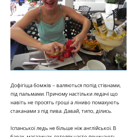
Дофігіща бомжів – валяються попід стівнами,
під пальмами. Причому настільки ледачі що
навіть не просять гроші а ліниво помахують
стаканами з під пива. Давай, типо, ділись.
Іспанської ледь не більше ніж англійської. В
барах, магазинах, готелях часто починають