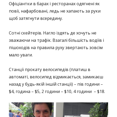
Офіціантки в барах і ресторанах одягнені як
повії, нафарбовані, ледь не хапають за руки
щоб затягнути всередину.
Сотні скейтерів. Нагло їздять де хочуть не
зважаючи на трафік. Взагалі більшість водіїв і
пішоходів на правила руху звертають зовсім
мало уваги.
Станції прокату велосипедів (платиш в
автоматі, велосипед відмикається, замикаєш
назад у будь-якій іншій станції) – пів години –
$4, година – $5, 2 години – $10, 4 години – $18.