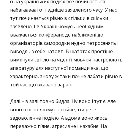
о на українських подіях все починається
набагааааато піздніше заявленого часу. У нас
тут починається рівно в стільки в скільки
заявлено. І в Україні чомусь необхідним
вважається конферанс де наближені до
організаторів самородки нудно петросянять і
виводяь з себе натовп. В шататах простіше –
вимкнули світло на чцені і мовчки настроюють
апаратуру для наступної команди яка, що
характерно, знову ж таки почне лабати рівно в
той час що вказано зарані.
Далі – в залі повно бидла. Ну воно і тут є. Але
воно в основному спокійне, тверезе і
задоволенне подією. А вдома воно якось
переважно п’яне, агресивне і нахабне. На