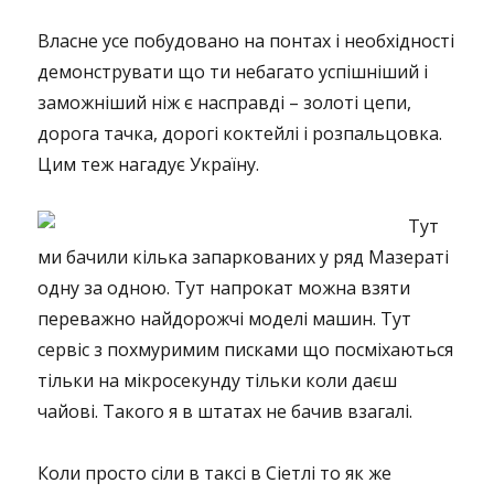
Власне усе побудовано на понтах і необхідності
демонструвати що ти небагато успішніший і
заможніший ніж є насправді – золоті цепи,
дорога тачка, дорогі коктейлі і розпальцовка.
Цим теж нагадує Україну.
Тут
ми бачили кілька запаркованих у ряд Мазераті
одну за одною. Тут напрокат можна взяти
переважно найдорожчі моделі машин. Тут
сервіс з похмуримим писками що посміхаються
тільки на мікросекунду тільки коли даєш
чайові. Такого я в штатах не бачив взагалі.
Коли просто сіли в таксі в Сіетлі то як же