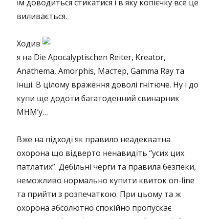
їм доводиться стикатися і в яку копієчку все це
виливається.
Ходив
я на
Die Apocalyptischen Reiter,
Kreator,
Anathema, Amorphis, Мастер, Gamma Ray та
інші. В цілому враження доволі гнітюче. Ну і до
купи ще додоти багатоденний свинарник
MHM’у…
Вже на підході як правило неадекватна
охорона що відверто ненавидіть “усих цих
патлатих”. Дебільні черги та правила безпеки,
неможливо нормально купити квиток on-line
та прийти з розпечаткою. При цьому та ж
охорона абсолютно спокійно пропускає