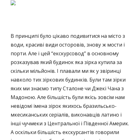
В принципі було цікаво подивитися на місто з
води, красиві види осторовів, знову ж мости і
порти. Але і цей “екскурсовод” в основному
розказував який будинок яка зірка купила за
скільки мільйонів. І плавали ми як у звіринці
навколо тих зіркових будинків. Були там зірки
яких ми знаємо типу Сталоне чи Джекі Чана з
Мадоною. Але більшість були якісь зовсім нам
невідомі імена зірок якихось бразильсько-
мкесиканських серіалів, виконавців латино і
інші чучмеки з Центральної і Південної Америк.
А оскільки більшість екскурсантів говорили