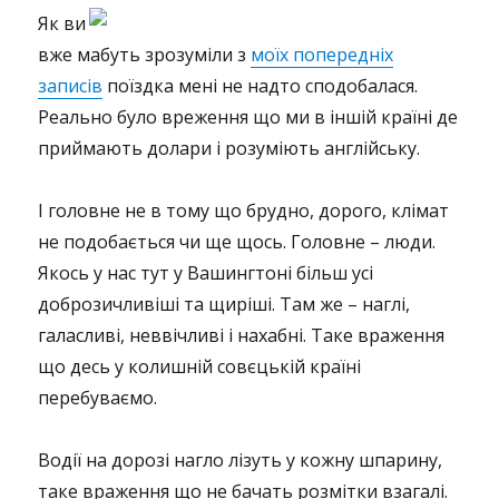
Як ви
вже мабуть зрозуміли з
моїх попередніх
записів
поїздка мені не надто сподобалася.
Реально було вреження що ми в іншій країні де
приймають долари і розуміють англійську.
І головне не в тому що брудно, дорого, клімат
не подобається чи ще щось. Головне – люди.
Якось у нас тут у Вашингтоні більш усі
доброзичливіші та щиріші. Там же – наглі,
галасливі, неввічливі і нахабні. Таке враження
що десь у колишній совєцькій країні
перебуваємо.
Водії на дорозі нагло лізуть у кожну шпарину,
таке враження що не бачать розмітки взагалі.