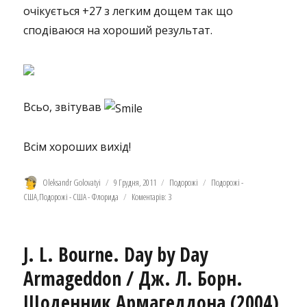
очікується +27 з легким дощем так що
сподіваюся на хороший результат.
Всьо, звітував
Всім хороших вихід!
Автор
Оприлюднено
Категорії
Позначки
Oleksandr Golovatyi
9 Грудня, 2011
Подорожі
Подорожі -
США
,
Подорожі - США - Флорида
Коментарів: 3
J. L. Bourne. Day by Day
Armageddon / Дж. Л. Борн.
Щоденник Армагеддона (2004)