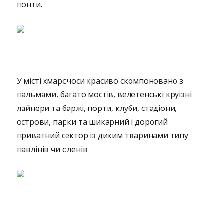
понти.
У місті хмарочоси красиво скомпоновано з
пальмами, багато мостів, велетенські круізні
лайнери та баржі, порти, клуби, стадіони,
острови, парки та шикарний і дорогий
приватний сектор із диким тваринами типу
павлінів чи оленів.