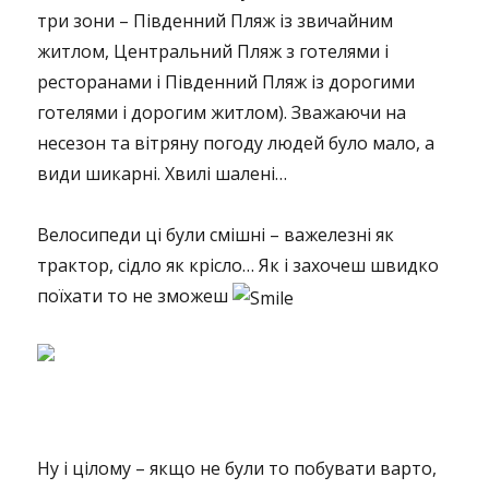
три зони – Південний Пляж із звичайним
житлом, Центральний Пляж з готелями і
ресторанами і Південний Пляж із дорогими
готелями і дорогим житлом). Зважаючи на
несезон та вітряну погоду людей було мало, а
види шикарні. Хвилі шалені…
Велосипеди ці були смішні – важелезні як
трактор, сідло як крісло… Як і захочеш швидко
поїхати то не зможеш
Ну і цілому – якщо не були то побувати варто,