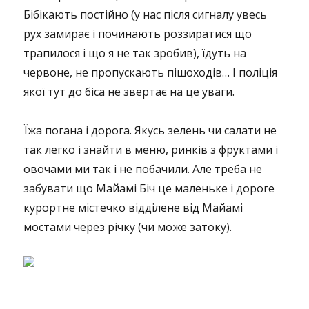
Бібікають постійно (у нас після сигналу увесь
рух замирає і починають роззиратися що
трапилося і що я не так зробив), їдуть на
червоне, не пропускають пішоходів… І поліція
якої тут до біса не звертає на це уваги.
Їжа погана і дорога. Якусь зелень чи салати не
так легко і знайти в меню, ринків з фруктами і
овочами ми так і не побачили. Але треба не
забувати що Майамі Біч це маленьке і дороге
курортне містечко відділене від Майамі
мостами через річку (чи може затоку).