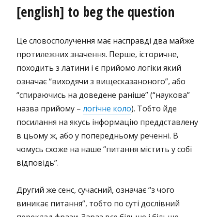
[english] to beg the question
Це словосполучення має насправді два майже
протилежних значення. Перше, історичне,
походить з латини і є прийомо логіки який
означає “виходячи з вищесказаноного”, або
“спираючись на доведене раніше” (“наукова”
назва прийому –
логічне коло
). Тобто йде
посилання на якусь інформацію преддставлену
в цьому ж, або у попередньому реченні. В
чомусь схоже на наше “питання містить у собі
відповідь”.
Другий же сенс, сучасний, означає “з чого
виникає питання”, тобто по суті дослівний
переклад фрази. Зараз все більше і більше