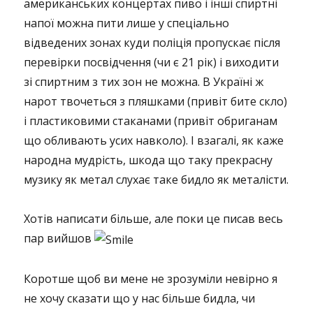
американських концертах пиво і інші спиртні
напої можна пити лише у спеціально
відведених зонах куди поліція пропускає після
перевірки посвідчення (чи є 21 рік) і виходити
зі спиртним з тих зон не можна. В Україні ж
нарот твочеться з пляшками (привіт бите скло)
і пластиковими стаканами (привіт обриганам
що обливають усих навколо). І взагалі, як каже
народна мудрість, шкода що таку прекрасну
музику як метал слухає таке бидло як металісти.
Хотів написати більше, але поки це писав весь
пар вийшов
Коротше щоб ви мене не зрозуміли невірно я
не хочу сказати що у нас більше бидла, чи