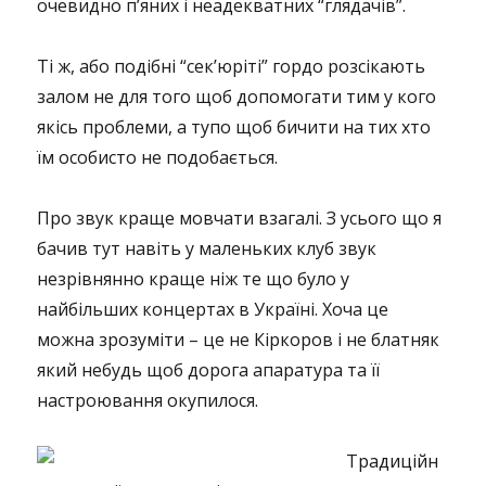
очевидно п’яних і неадекватних “глядачів”.
Ті ж, або подібні “сек’юріті” гордо розсікають
залом не для того щоб допомогати тим у кого
якісь проблеми, а тупо щоб бичити на тих хто
їм особисто не подобається.
Про звук краще мовчати взагалі. З усього що я
бачив тут навіть у маленьких клуб звук
незрівнянно краще ніж те що було у
найбільших концертах в Україні. Хоча це
можна зрозуміти – це не Кіркоров і не блатняк
який небудь щоб дорога апаратура та її
настроювання окупилося.
Традиційн