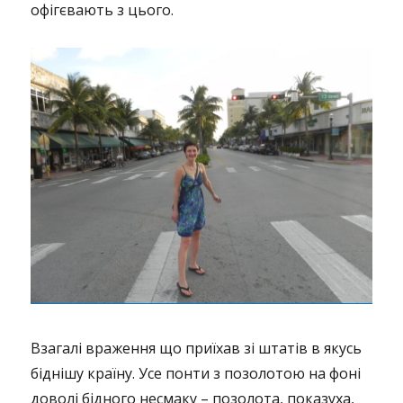
офігєвають з цього.
Взагалі враження що приїхав зі штатів в якусь
біднішу країну. Усе понти з позолотою на фоні
доволі бідного несмаку – позолота, показуха,