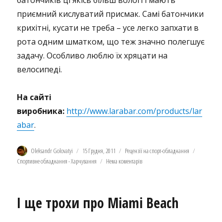
батончиків ці якісь більш вологі і мають
приємний кислуватий присмак. Самі батончики
крихітні, кусати не треба – усе легко запхати в
рота одним шматком, що теж значно полегшує
задачу. Особливо люблю їх хряцати на
велосипеді.
На сайті
виробника:
http://www.larabar.com/products/lar
abar
.
Автор
Оприлюднено
Категорії
Позначки
Oleksandr Golovatyi
15 Грудня, 2011
Рецензії на спорт-обладнання
Спортивне обладнання - Харчування
Нема коментарів
І ще трохи про Miami Beach