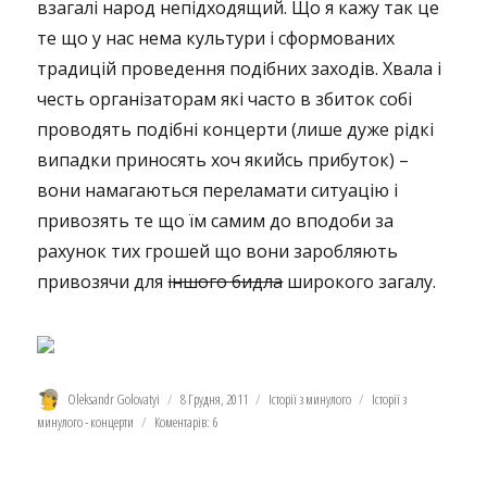
взагалі народ непідходящий. Що я кажу так це
те що у нас нема культури і сформованих
традицій проведення подібних заходів. Хвала і
честь організаторам які часто в збиток собі
проводять подібні концерти (лише дуже рідкі
випадки приносять хоч якийсь прибуток) –
вони намагаються переламати ситуацію і
привозять те що їм самим до вподоби за
рахунок тих грошей що вони заробляють
привозячи для
іншого бидла
широкого загалу.
Автор
Оприлюднено
Категорії
Позначки
Oleksandr Golovatyi
8 Грудня, 2011
Історії з минулого
Історії з
минулого - концерти
Коментарів: 6