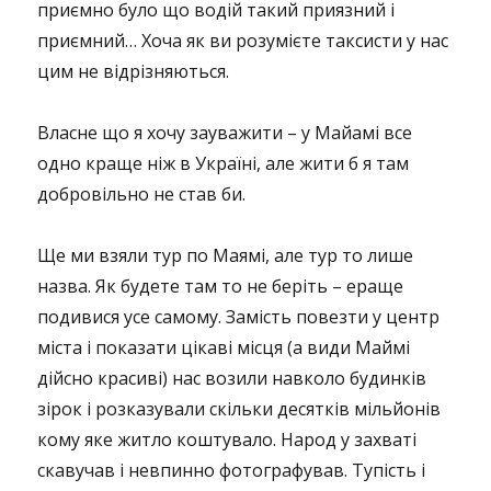
приємно було що водій такий приязний і
приємний… Хоча як ви розумієте таксисти у нас
цим не відрізняються.
Власне що я хочу зауважити – у Майамі все
одно краще ніж в Україні, але жити б я там
добровільно не став би.
Ще ми взяли тур по Маямі, але тур то лише
назва. Як будете там то не беріть – ераще
подивися усе самому. Замість повезти у центр
міста і показати цікаві місця (а види Маймі
дійсно красиві) нас возили навколо будинків
зірок і розказували скільки десятків мільйонів
кому яке житло коштувало. Народ у захваті
скавучав і невпинно фотографував. Тупість і