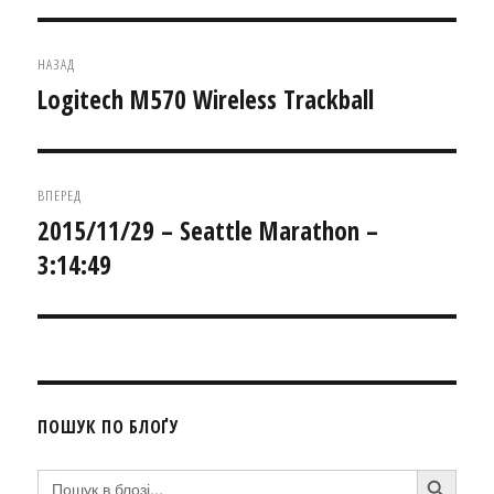
Навігація
НАЗАД
записів
Logitech M570 Wireless Trackball
Попередній
запис:
ВПЕРЕД
2015/11/29 – Seattle Marathon –
Наступний
3:14:49
запис:
ПОШУК ПО БЛОҐУ
SEARCH BUTTON
Search