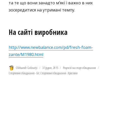
та те що вони занадто м’які і важко в них
зосередитися на утримані темпу.
На сайті виробника
http://www.newbalance.com/pd/fresh-foam-
zante/M1980.html
Автор
Оприлюднено
Категорії
Позначки
Oleksandr Golovatyi
3 Грудня, 2015
Рецензії на спорт-обладнання
Спортивне обладнання - Біг
,
Спортивне обладнання - Кросівки