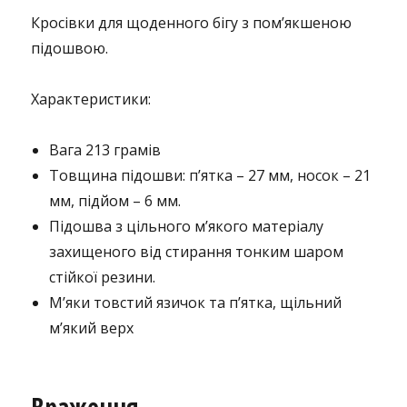
Кросівки для щоденного бігу з пом’якшеною
підошвою.
Характеристики:
Вага 213 грамів
Товщина підошви: п’ятка – 27 мм, носок – 21
мм, підйом – 6 мм.
Підошва з цільного м’якого матеріалу
захищеного від стирання тонким шаром
стійкої резини.
М’яки товстий язичок та п’ятка, щільний
м’який верх