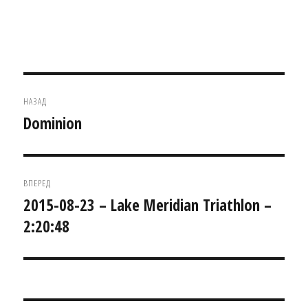
Навігація
НАЗАД
записів
Dominion
Попередній
запис:
ВПЕРЕД
2015-08-23 – Lake Meridian Triathlon –
Наступний
2:20:48
запис: