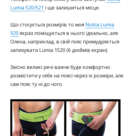
Lumia 520/521
і ще залишиться місце.
Що стосується розмірів то моя
Nokia Lumia
920
якраз поміщується в нього ідеально, але
Олена, наприклад, в свій пояс примудряється
запихувати Lumia 1520 (6 дюймів екран).
Звісно великі речі важче буде комфортно
розмістити у себе на поясі через їх розміри, але
сам пояс ту ні до чого.