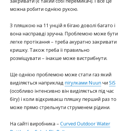
закривати (є такий собі перемикач). І все це
можна робити однією рукою.
З пляшкою на 11 унцій я бігаю доволі багато і
вона насправді зручна. Проблемою може бути
легке протікання – треба акуратно закривати
кришку. Також треба її правильно
розміщувати – інакше може вистрибнути.
Ще однією проблемою може стати газ який
виділяється наприклад
пігулками Nuun
чи
SiS
(особливо інтенсивно він виділяється під час
бігу) і коли відкриваєш пляшку перший раз то
може прямо стрельнути струменем рідини.
На сайті виробника –
Curved Outdoor Water