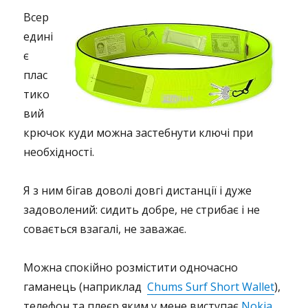
Всер
едині
є
плас
тико
вий
крючок куди можна застебнути ключі при
необхідності.
Я з ним бігав доволі довгі дистанції і дуже
задоволений: сидить добре, не стрибає і не
совається взагалі, не заважає.
Можна спокійно розмістити одночасно
гаманець (наприклад
Chums Surf Short Wallet
),
телефон та плеєр яким у мене виступає
Nokia