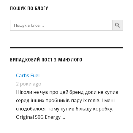
ПОШУК ПО БЛОҐУ
SEARCH BUTTON
Search
for:
ВИПАДКОВИЙ ПОСТ З МИНУЛОГО
Carbs Fuel
2 роки ago
Ніколи не чув про цей бренд доки не купив
серед інших пробників пару їх гелів. І мені
сподобалося, тому купив більшу коробку.
Original 50G Energy …