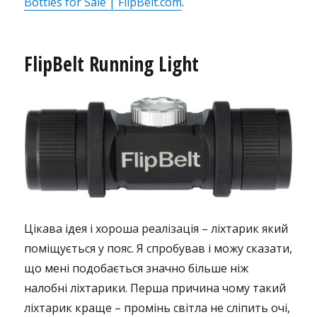
Bottles for Sale | FlipBelt.com
.
FlipBelt Running Light
Цікава ідея і хороша реалізація – ліхтарик який
поміщується у пояс. Я спробував і можу сказати,
що мені подобається значно більше ніж
налобні ліхтарики. Перша причина чому такий
ліхтарик краще – промінь світла не сліпить очі,