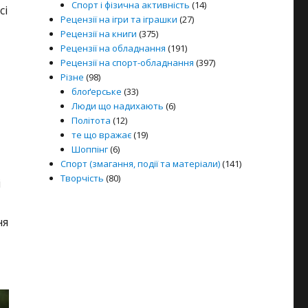
Спорт і фізична активність
(14)
сі
Рецензії на ігри та іграшки
(27)
Рецензії на книги
(375)
Рецензії на обладнання
(191)
Рецензії на спорт-обладнання
(397)
Різне
(98)
блоґерське
(33)
Люди що надихають
(6)
Політота
(12)
те що вражає
(19)
Шоппінг
(6)
Спорт (змагання, події та матеріали)
(141)
Творчість
(80)
і
ня