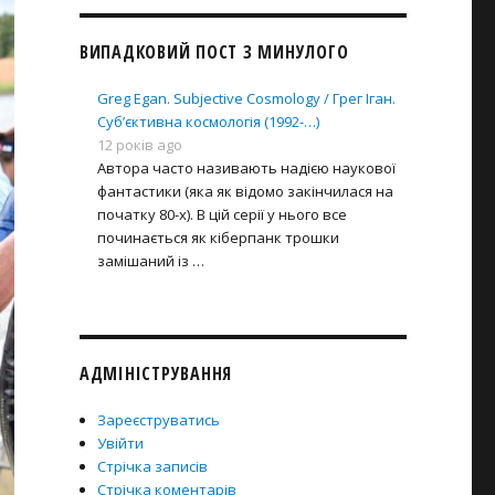
ВИПАДКОВИЙ ПОСТ З МИНУЛОГО
Greg Egan. Subjective Cosmology / Грег Іган.
Суб’єктивна космологія (1992-…)
12 років ago
Автора часто називають надією наукової
фантастики (яка як відомо закінчилася на
початку 80-х). В цій серії у нього все
починається як кіберпанк трошки
замішаний із …
АДМІНІСТРУВАННЯ
Зареєструватись
Увійти
Стрічка записів
Стрічка коментарів