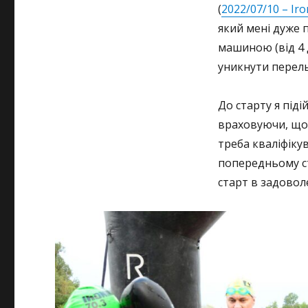
(
2022/07/10 – Ir
який мені дуже 
машиною (від 4 
уникнути перельо
До старту я піді
враховуючи, що 
треба кваліфіку
попередньому с
старт в задовол