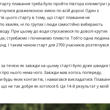
тарту плавання треба було пройти півтора кілометри і у
гнулися довжелезною змією по всій дорозі. Один з
ів цього старту в тому, що старт плавання не
 по хвилях, ні по групах і люди самостійно вибирають
 воду. При цьому до води спускаємося по доволі крутих
ах, стрибаємо і починаємо пливсти. Тобто одна людина
унд. І таким чином старт для 2700 учасників розтягнувся
 за течією як завжди на цьому старті було дуже швидке 
 про нього нема чого. Завжди мав когось попереду,
и будь-яких контактів, і намагався викладатися. Плаван
 що не так добре як хотілося б. Це 14-й результат у моїй