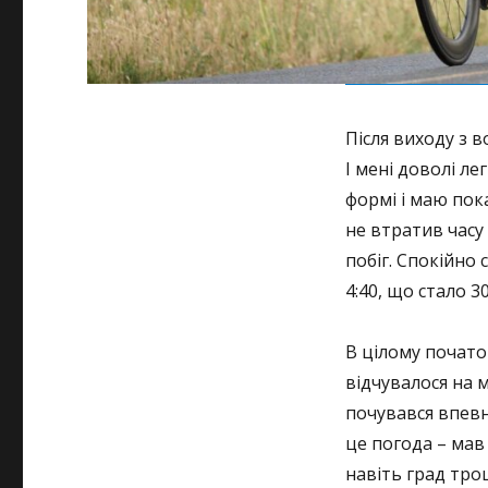
Після виходу з в
І мені доволі ле
формі і маю пок
не втратив часу
побіг. Спокійно 
4:40, що стало 
В цілому почато
відчувалося на м
почувався впевн
це погода – мав
навіть град трош