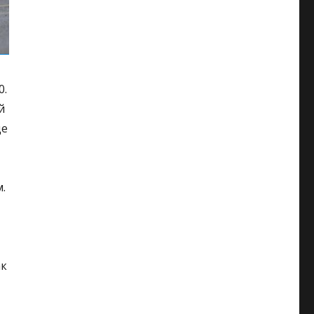
0.
й
де
.
ак