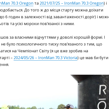
onMan 70.3 Oregon
та
2021/07/25 – IronMan 70.3 Oregon
) і
подобається. До того ж до місця старту можна доїхати
до 6 годин в залежності від завантаженості доріг) і мож
тів та усієї мороки пов’язаної з ними.
йшов за власними відчуттями у доволі хорошій формі. І
не було психологичного тиску пов’язаного з тим, що
ватися на Чемпіонат Світу (я це вже зробив на
тарті –
2024/05/26 – IronMan 70.3 Victoria
) це мав би бути
ення.