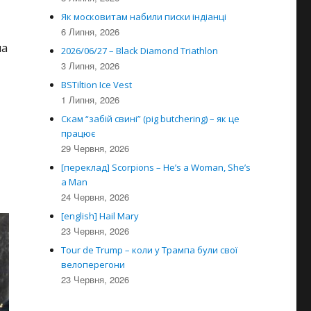
Як московитам набили писки індіанці
6 Липня, 2026
на
2026/06/27 – Black Diamond Triathlon
3 Липня, 2026
BSTiltion Ice Vest
1 Липня, 2026
Скам “забій свині” (pig butchering) – як це
працює
29 Червня, 2026
[переклад] Scorpions – He’s a Woman, She’s
a Man
24 Червня, 2026
[english] Hail Mary
23 Червня, 2026
Tour de Trump – коли у Трампа були свої
велоперегони
23 Червня, 2026