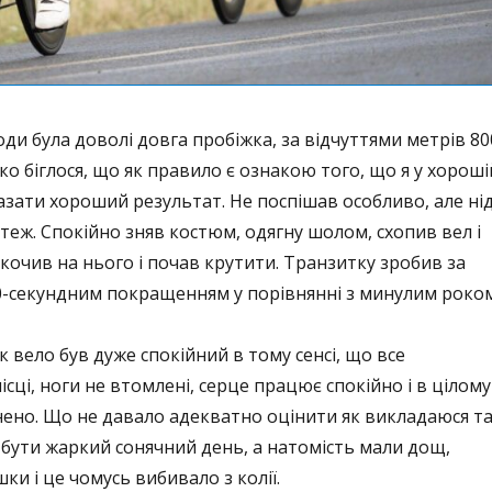
оди була доволі довга пробіжка, за відчуттями метрів 80
гко біглося, що як правило є ознакою того, що я у хороші
азати хороший результат. Не поспішав особливо, але ні
 теж. Спокійно зняв костюм, одягну шолом, схопив вел і
скочив на нього і почав крутити. Транзитку зробив за
30-секундним покращенням у порівнянні з минулим роком
к вело був дуже спокійний в тому сенсі, що все
ісці, ноги не втомлені, серце працює спокійно і в цілому
ено. Що не давало адекватно оцінити як викладаюся т
 бути жаркий сонячний день, а натомість мали дощ,
ки і це чомусь вибивало з колії.