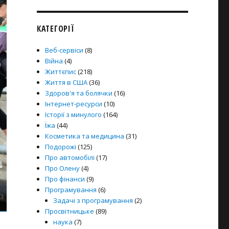
КАТЕГОРІЇ
Веб-сервіси
(8)
Війна
(4)
Життєпис
(218)
Життя в США
(36)
Здоров'я та болячки
(16)
Інтернет-ресурси
(10)
Історії з минулого
(164)
Їжа
(44)
Косметика та медицина
(31)
Подорожі
(125)
Про автомобілі
(17)
Про Олену
(4)
Про фінанси
(9)
Програмування
(6)
Задачі з програмування
(2)
Просвітницьке
(89)
наука
(7)