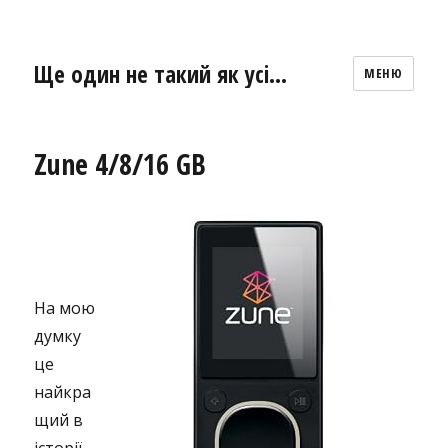
Ще один не такий як усі…
МЕНЮ
Zune 4/8/16 GB
На мою
думку
це
найкра
щий в