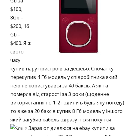
Gb за
$100,
8Gb –
$200, 16
Gb –
$400. Я ж
свого
часу
купив пару пристроїв за дешево. Спочатку
перекупив 4 Гб модель у співробітника який
нею не користувався за 40 баксів. А як та
померла від старості за 3 роки (щоденне
використання по 1-2 години в будь-яку погоду)
то вже за 20 баксів купив 8 Гб модель у іншого
який загубив кабель одразу після покупки
Зараз от дивлюся на ebay купити за