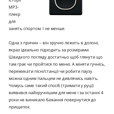
історії
MP3-
плеєр
для
занять спортом. І не менше.
Одна з причин – він зручно лежить в долоні,
якраз ідеально підходить за розмірами.
Швидкого погляду достатньо щоб глянути що
там грає чи пройтися по меню. А міняти гучнісь,
перемикати пісні/станції чи робити паузу
можна одним пальцем не дивлячись навіть.
Чомусь саме такий спосіб (тримати у руці)
виявився найзручнішим для мене і за останні 4
роки не виникало бажання повернутися до
прищепок.