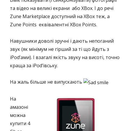
Вміє показувати (і синхронізувати) фотографії
та відео на великі екрани або XBox. І до речі
Zune Marketplace доступний на XBox теж, а
Zune Points еквівалентні XBox Points.
Навушники доволі зручні і дають непоганий
звук (як мінімум не гірший за ті що йдуть з
iPod’ами). І взагалі якість звуку на висоті, точно
краща за iPod’івську.
На жаль більше не випускають
На
амазоні
можна
купити 4