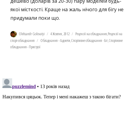
дешево (доларів за 20-30) пару моделей будь-
якої місткості. Краще на жаль нічого для бігу не
придумали поки що.
Автор
Оприлюднено
Категорії
Oleksandr Golovatyi
4 Жовтня, 2012
Рецензії на обладнання
,
Рецензії на
Позначки
спорт-обладнання
Обладнання - ґаджети
,
Спортивне обладнання - Біг
,
Спортивне
обладнання - Пристрої