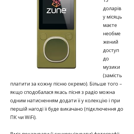
15
доларів
у місяць
маєте
необме
жений
доступ
до
музики
(замість
платити за кожну пісню окремо). Більше того –
якщо сподобалася якась пісня з радіо можна
одним натисненням додати її у колекцію і при
першій нагоді її буде викачано (підключення до
ПК чи WiFi).