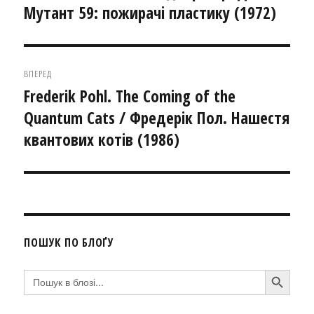
Мутант 59: пожирачі пластику (1972)
ВПЕРЕД
Frederik Pohl. The Coming of the
Наступний
Quantum Cats / Фредерік Пол. Нашестя
запис:
квантових котів (1986)
ПОШУК ПО БЛОҐУ
SEARCH BUTTON
Search
for: