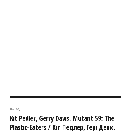
Навігація
НАЗАД
записів
Kit Pedler, Gerry Davis. Mutant 59: The
Попередній
Plastic-Eaters / Кіт Педлер, Гері Девіс.
запис: