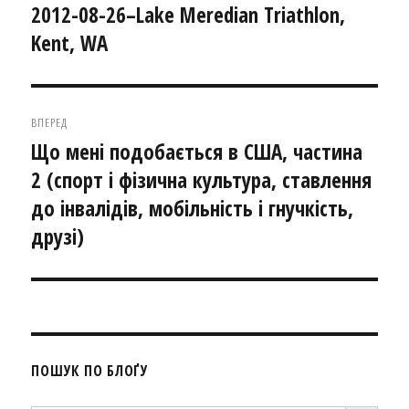
записів
2012-08-26–Lake Meredian Triathlon,
Попередній
Kent, WA
запис:
ВПЕРЕД
Що мені подобається в США, частина
Наступний
2 (спорт і фізична культура, ставлення
запис:
до інвалідів, мобільність і гнучкість,
друзі)
ПОШУК ПО БЛОҐУ
SEARCH BUTTON