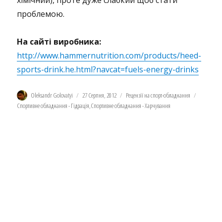
хімічний), проте дуже слабкий щоб стати
проблемою.
На сайті виробника:
http://www.hammernutrition.com/products/heed-
sports-drink.he.html?navcat=fuels-energy-drinks
Автор
Оприлюднено
Категорії
Позначки
Oleksandr Golovatyi
27 Серпня, 2012
Рецензії на спорт-обладнання
Спортивне обладнання - Гідрація
,
Спортивне обладнання - Харчування