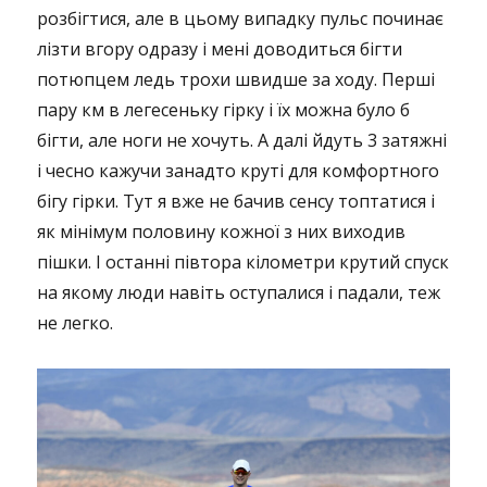
розбігтися, але в цьому випадку пульс починає
лізти вгору одразу і мені доводиться бігти
потюпцем ледь трохи швидше за ходу. Перші
пару км в легесеньку гірку і їх можна було б
бігти, але ноги не хочуть. А далі йдуть 3 затяжні
і чесно кажучи занадто круті для комфортного
бігу гірки. Тут я вже не бачив сенсу топтатися і
як мінімум половину кожної з них виходив
пішки. І останні півтора кілометри крутий спуск
на якому люди навіть оступалися і падали, теж
не легко.