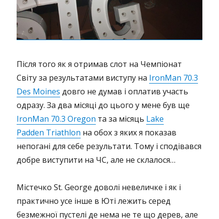
Після того як я отримав слот на Чемпіонат
Світу за результатами виступу на
IronMan 70.3
Des Moines
довго не думав і оплатив участь
одразу. За два місяці до цього у мене був ще
IronMan 70.3 Oregon
та за місяць
Lake
Padden Triathlon
на обох з яких я показав
непогані для себе результати. Тому і сподівався
добре виступити на ЧС, але не склалося…
Містечко St. George доволі невеличке і як і
практично усе інше в Юті лежить серед
безмежної пустелі де нема не те що дерев, але