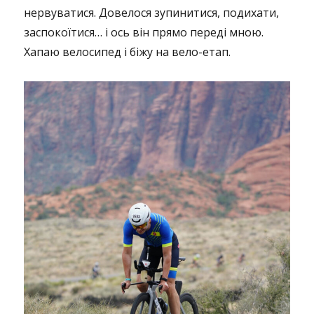
нервуватися. Довелося зупинитися, подихати,
заспокоїтися… і ось він прямо переді мною.
Хапаю велосипед і біжу на вело-етап.