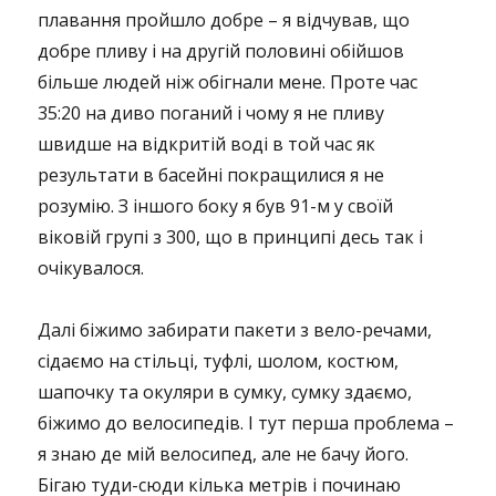
плавання пройшло добре – я відчував, що
добре пливу і на другій половині обійшов
більше людей ніж обігнали мене. Проте час
35:20 на диво поганий і чому я не пливу
швидше на відкритій воді в той час як
результати в басейні покращилися я не
розумію. З іншого боку я був 91-м у своїй
віковій групі з 300, що в принципі десь так і
очікувалося.
Далі біжимо забирати пакети з вело-речами,
сідаємо на стільці, туфлі, шолом, костюм,
шапочку та окуляри в сумку, сумку здаємо,
біжимо до велосипедів. І тут перша проблема –
я знаю де мій велосипед, але не бачу його.
Бігаю туди-сюди кілька метрів і починаю