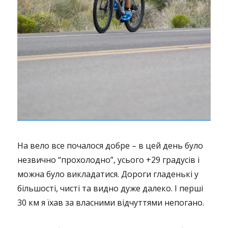
На вело все почалося добре – в цей день було
незвично “прохолодно”, усього +29 градусів і
можна було викладатися. Дороги гладенькі у
більшості, чисті та видно дуже далеко. І перші
30 км я їхав за власними відчуттями непогано.