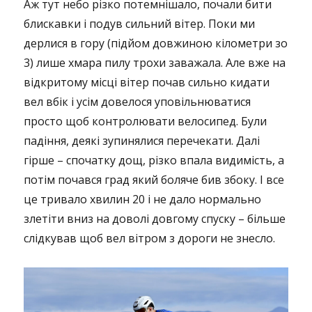
Аж тут небо різко потемнішало, почали бити
блискавки і подув сильний вітер. Поки ми
дерлися в гору (підйом довжиною кілометри зо
3) лише хмара пилу трохи заважала. Але вже на
відкритому місці вітер почав сильно кидати
вел вбік і усім довелося уповільнюватися
просто щоб контролювати велосипед. Були
падіння, деякі зупинялися перечекати. Далі
гірше – спочатку дощ, різко впала видимість, а
потім почався град який боляче бив збоку. І все
це тривало хвилин 20 і не дало нормально
злетіти вниз на доволі довгому спуску – більше
слідкував щоб вел вітром з дороги не знесло.