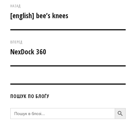
Навігація
НАЗАД
записів
[english] bee’s knees
Попередній
запис:
ВПЕРЕД
NexDock 360
Наступний
запис:
ПОШУК ПО БЛОҐУ
SEARCH BUTTON
Search
for: