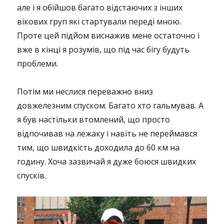
але і я обійшов багато відстаючих з інших
вікових груп які стартували переді мною.
Проте цей підйом виснажив мене остаточно і
вже в кінці я розумів, що під час бігу будуть
проблеми.
Потім ми неслися переважно вниз
довжелезним спуском. Багато хто гальмував. А
я був настільки втомлений, що просто
відпочивав на лежаку і навіть не переймався
тим, що швидкість доходила до 60 км на
годину. Хоча зазвичай я дуже боюся швидких
спусків.