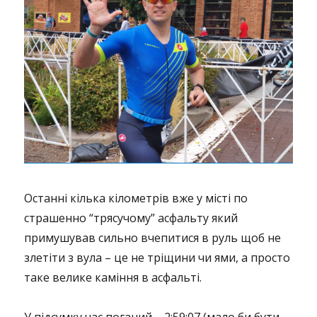
Останні кілька кілометрів вже у місті по
страшенно “трясучому” асфальту який
примушував сильно вчепитися в руль щоб не
злетіти з вула – це не тріщини чи ями, а просто
таке велике каміння в асфальті.
У підсумку час поганий – 2:59:07 (мало би бути