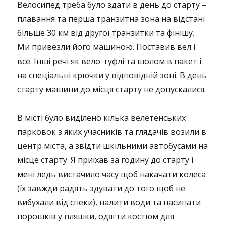
Велосипед треба було здати в день до старту –
плавання та перша транзитна зона на відстані
більше 30 км від другої транзитки та фінішу.
Ми привезли його машиною. Поставив вел і
все. Інші речі як вело-туфлі та шолом в пакет і
на спеціальні крючки у відповідній зоні. В день
старту машини до місця старту не допускалися.
В місті було виділено кілька велетенських
парковок з яких учасників та глядачів возили в
центр міста, а звідти шкільними автобусами на
місце старту. Я приїхав за годину до старту і
мені ледь вистачило часу щоб накачати колеса
(їх завжди радять здувати до того щоб не
вибухали від спеки), налити води та насипати
порошків у пляшки, одягти костюм для