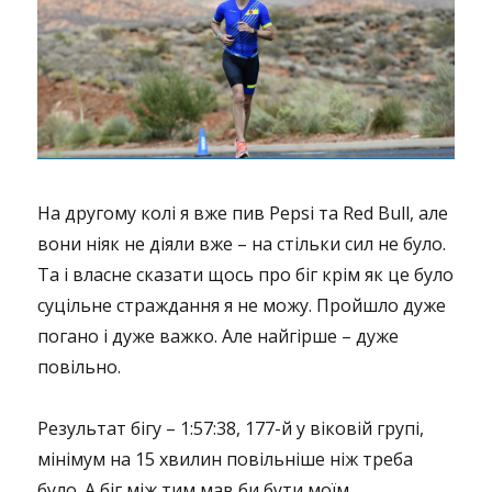
На другому колі я вже пив Pepsi та Red Bull, але
вони ніяк не діяли вже – на стільки сил не було.
Та і власне сказати щось про біг крім як це було
суцільне страждання я не можу. Пройшло дуже
погано і дуже важко. Але найгірше – дуже
повільно.
Результат бігу – 1:57:38, 177-й у віковій групі,
мінімум на 15 хвилин повільніше ніж треба
було. А біг між тим мав би бути моїм