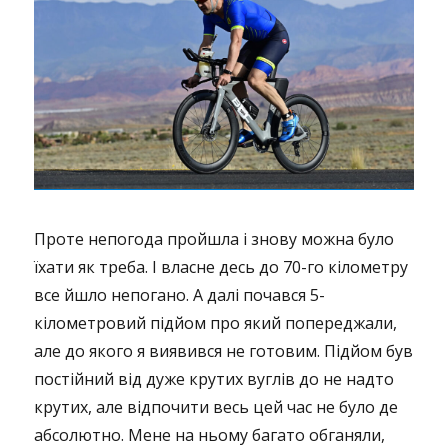
Проте непогода пройшла і знову можна було
їхати як треба. І власне десь до 70-го кілометру
все йшло непогано. А далі почався 5-
кілометровий підйом про який попереджали,
але до якого я виявився не готовим. Підйом був
постійний від дуже крутих вуглів до не надто
крутих, але відпочити весь цей час не було де
абсолютно. Мене на ньому багато обганяли,