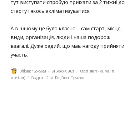
тут виступати спробую приїхати за 2 тижні до
старту і якось акліматизуватися.
А в іншому це було класно – сам старт, місце,
види, організація, люди і наша подорож
взагалі. Дуже радий, що мав нагоду прийняти
участь.
Автор
Оприлюднено
Категорії
Oleksandr Golovatyi
24 Вересня, 2021
Спорт (змагання, події та
Позначки
матеріали)
Подорожі - США - Юта
,
Спорт - Триатлон