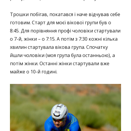
Трошки побігав, покатався і наче відчував себе
готовим. Старт для моєї вікової групи був о
8:45. Для порівняння профі чоловіки стартували
о 7-й, жінки – о 7:15. А потім з 7:30 кожні кілька
хвилин стартувала вікова група. Спочатку
йшли чоловіки (моя група була останньою), а
потім жінки. Останні жінки стартували вже
майже о 10-й годині.