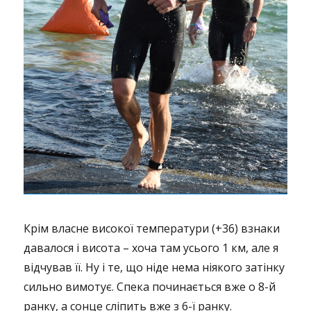
Крім власне високої температури (+36) взнаки
давалося і висота – хоча там усього 1 км, але я
відчував її. Ну і те, що ніде нема ніякого затінку
сильно вимотує. Спека починається вже о 8-й
ранку, а сонце сліпить вже з 6-ї ранку.