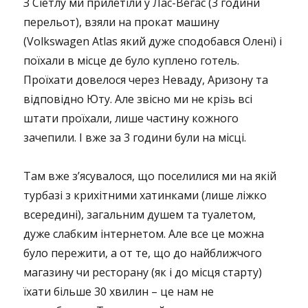
З Сіетлу ми прилетіли у Лас-Вегас (3 години
перельот), взяли на прокат машину
(Volkswagen Atlas який дуже сподобався Олені) і
поїхали в місце де було куплено готель.
Проїхати довелося через Неваду, Аризону та
відповідно Юту. Але звісно ми не крізь всі
штати проїхали, лише частину кожного
зачепили. І вже за 3 години були на місці.
Там вже з’ясувалося, що поселилися ми на якій
турбазі з крихітними хатинками (лише ліжко
всередині), загальним душем та туалетом,
дуже слабким інтернетом. Але все це можна
було пережити, а от те, що до найближчого
магазину чи ресторану (як і до місця старту)
їхати більше 30 хвилин – це нам не