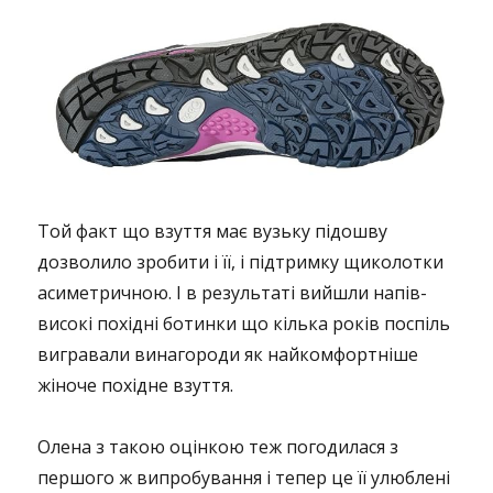
Той факт що взуття має вузьку підошву
дозволило зробити і її, і підтримку щиколотки
асиметричною. І в результаті вийшли напів-
високі похідні ботинки що кілька років поспіль
вигравали винагороди як найкомфортніше
жіноче похідне взуття.
Олена з такою оцінкою теж погодилася з
першого ж випробування і тепер це її улюблені