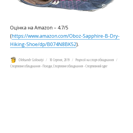
Оцінка на Amazon – 4.7/5
(
https://www.amazon.com/Oboz-Sapphire-B-Dry-
Hiking-Shoe/dp/B074N8BK52
).
Автор
Оприлюднено
Категорії
Позначки
Oleksandr Golovatyi
10 Серпня, 2019
Рецензії на спорт-обладнання
Спортивне обладнання - Походи
,
Спортивне обладнання - Спортивний одяг