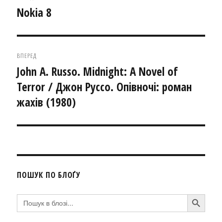
записів
Nokia 8
Попередній
запис:
ВПЕРЕД
John A. Russo. Midnight: A Novel of
Наступний
Terror / Джон Руссо. Опівночі: роман
запис:
жахів (1980)
ПОШУК ПО БЛОҐУ
SEARCH BUTTON
Search
for: