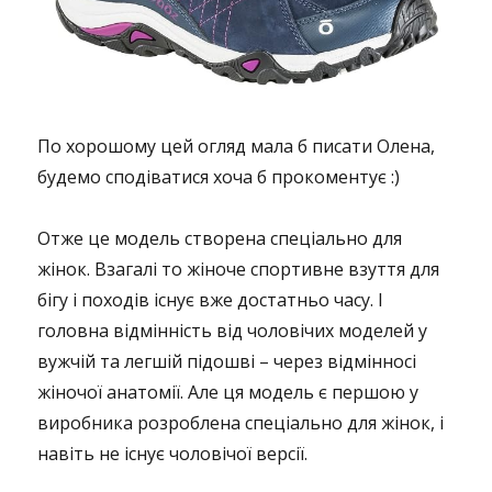
По хорошому цей огляд мала б писати Олена,
будемо сподіватися хоча б прокоментує :)
Отже це модель створена спеціально для
жінок. Взагалі то жіноче спортивне взуття для
бігу і походів існує вже достатньо часу. І
головна відмінність від чоловічих моделей у
вужчій та легшій підошві – через відмінносі
жіночої анатомії. Але ця модель є першою у
виробника розроблена спеціально для жінок, і
навіть не існує чоловічої версії.