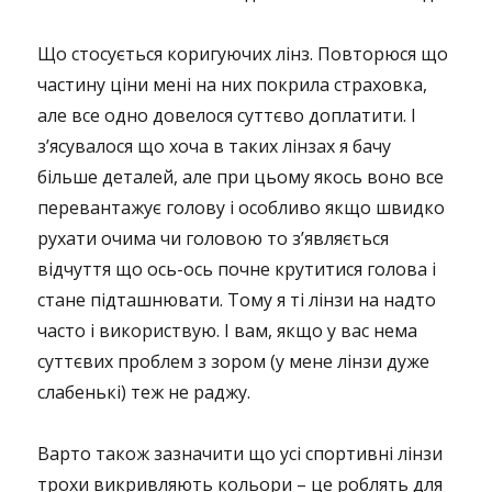
Що стосується коригуючих лінз. Повторюся що
частину ціни мені на них покрила страховка,
але все одно довелося суттєво доплатити. І
з’ясувалося що хоча в таких лінзах я бачу
більше деталей, але при цьому якось воно все
перевантажує голову і особливо якщо швидко
рухати очима чи головою то з’являється
відчуття що ось-ось почне крутитися голова і
стане підташнювати. Тому я ті лінзи на надто
часто і використвую. І вам, якщо у вас нема
суттєвих проблем з зором (у мене лінзи дуже
слабенькі) теж не раджу.
Варто також зазначити що усі спортивні лінзи
трохи викривляють кольори – це роблять для