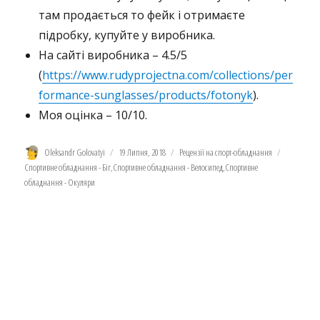
там продається то фейк і отримаєте
підробку, купуйте у виробника.
На сайті виробника – 4.5/5
(
https://www.rudyprojectna.com/collections/per
formance-sunglasses/products/fotonyk
).
Моя оцінка – 10/10.
Автор
Оприлюднено
Категорії
Позначки
Oleksandr Golovatyi
19 Липня, 2018
Рецензії на спорт-обладнання
Спортивне обладнання - Біг
,
Спортивне обладнання - Велосипед
,
Спортивне
обладнання - Окуляри