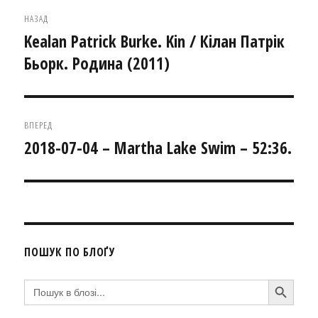
Навігація
НАЗАД
записів
Kealan Patrick Burke. Kin / Кілан Патрік
Попередній
Бьорк. Родина (2011)
запис:
ВПЕРЕД
2018-07-04 – Martha Lake Swim – 52:36.
Наступний
запис:
ПОШУК ПО БЛОҐУ
SEARCH BUTTON
Search
for: