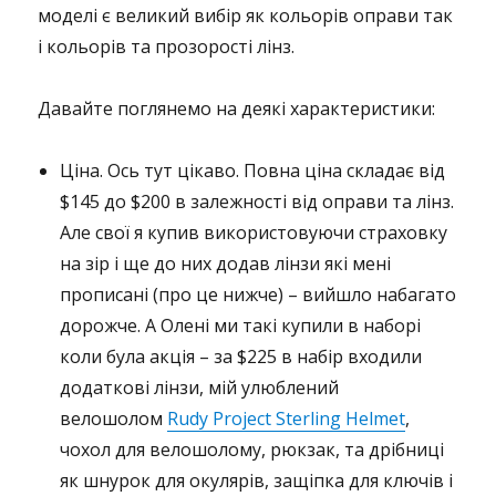
моделі є великий вибір як кольорів оправи так
і кольорів та прозорості лінз.
Давайте поглянемо на деякі характеристики:
Ціна. Ось тут цікаво. Повна ціна складає від
$145 до $200 в залежності від оправи та лінз.
Але свої я купив використовуючи страховку
на зір і ще до них додав лінзи які мені
прописані (про це нижче) – вийшло набагато
дорожче. А Олені ми такі купили в наборі
коли була акція – за $225 в набір входили
додаткові лінзи, мій улюблений
велошолом
Rudy Project Sterling Helmet
,
чохол для велошолому, рюкзак, та дрібниці
як шнурок для окулярів, защіпка для ключів і