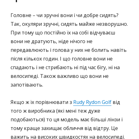
Головне – чи зручні вони і чи добре сидять?
Так, окуляри зручні, сидять майже незворушно.
При тому що постійно їх на собі відчуваєш
вони не дратують, ніде нічого не
передавлюють і голова у них не болить навіть
після кількох годин. І що головне вони не
спадають і не стрибають ні під час бігу, ні на
велосипеді. Також важливо що вони не
запотівають.
Якщо ж їх порівнювати з
Rudy Rydon Golf
від
того ж виробника (які мені теж дуже
подобаються) то ця модель має більші лінзи і
тому краще захищає обличчя від відтру. Це
важить на високих швидкостях на велосипеді.