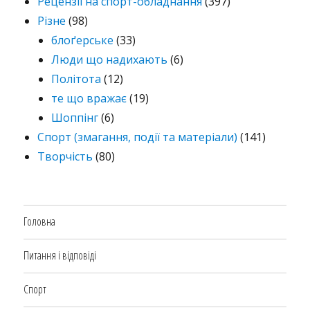
Рецензії на спорт-обладнання
(397)
Різне
(98)
блоґерське
(33)
Люди що надихають
(6)
Політота
(12)
те що вражає
(19)
Шоппінг
(6)
Спорт (змагання, події та матеріали)
(141)
Творчість
(80)
Головна
Питання і відповіді
Спорт