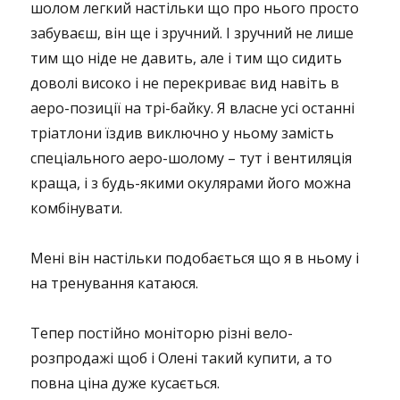
шолом легкий настільки що про нього просто
забуваєш, він ще і зручний. І зручний не лише
тим що ніде не давить, але і тим що сидить
доволі високо і не перекриває вид навіть в
аеро-позиції на трі-байку. Я власне усі останні
тріатлони їздив виключно у ньому замість
спеціального аеро-шолому – тут і вентиляція
краща, і з будь-якими окулярами його можна
комбінувати.
Мені він настільки подобається що я в ньому і
на тренування катаюся.
Тепер постійно моніторю різні вело-
розпродажі щоб і Олені такий купити, а то
повна ціна дуже кусається.