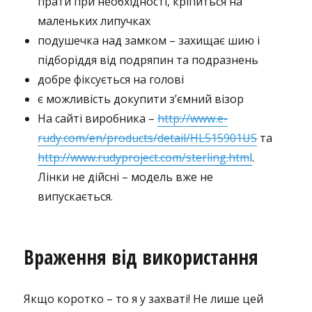
прати при необхідності, кріпиться на
маленьких липучках
подушечка над замком – захищає шию і
підборіддя від подряпин та подразнень
добре фіксується на голові
є можливість докупити з’ємний візор
На сайті виробника –
http://www.e-
rudy.com/en/products/detail/HL515901US
та
http://www.rudyproject.com/sterling.htm
l
.
Лінки не дійсні – модель вже не
випускається.
Враження від використання
Якщо коротко – то я у захваті! Не лише цей