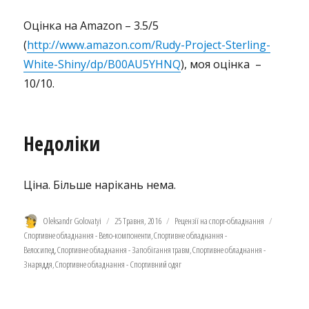
Оцінка на Amazon – 3.5/5
(
http://www.amazon.com/Rudy-Project-Sterling-
White-Shiny/dp/B00AU5YHNQ
), моя оцінка –
10/10.
Недоліки
Ціна. Більше нарікань нема.
Автор
Оприлюднено
Категорії
Позначки
Oleksandr Golovatyi
25 Травня, 2016
Рецензії на спорт-обладнання
Спортивне обладнання - Вело-компоненти
,
Спортивне обладнання -
Велосипед
,
Спортивне обладнання - Запобігання травм
,
Спортивне обладнання -
Знаряддя
,
Спортивне обладнання - Спортивний одяг