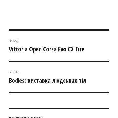
Навігація
НАЗАД
записів
Vittoria Open Corsa Evo CX Tire
Попередній
запис:
ВПЕРЕД
Bodies: виставка людських тіл
Наступний
запис: