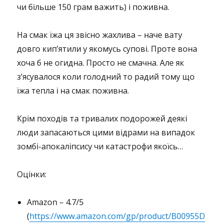
чи більше 150 грам важить) і поживна.
На смак їжа ця звісно жахлива – наче вату
довго кип’ятили у якомусь супові. Проте вона
хоча б не огидна. Просто не смачна. Але як
з’ясувалося коли голодний то радий тому що
їжа тепла і на смак поживна.
Крім походів та тривалих подорожей деякі
люди запасаються цими відрами на випадок
зомбі-апокаліпсису чи катастрофи якоїсь…
Оцінки:
Amazon – 4.7/5
(
https://www.amazon.com/gp/product/B00955D