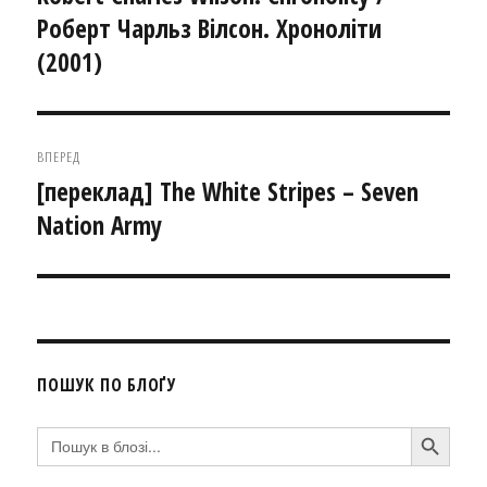
Роберт Чарльз Вілсон. Хроноліти
запис:
(2001)
ВПЕРЕД
[переклад] The White Stripes – Seven
Наступний
Nation Army
запис:
ПОШУК ПО БЛОҐУ
SEARCH BUTTON
Search
for: