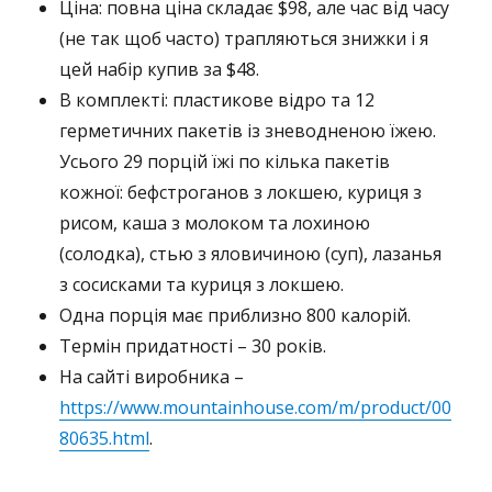
Ціна: повна ціна складає $98, але час від часу
(не так щоб часто) трапляються знижки і я
цей набір купив за $48.
В комплекті: пластикове відро та 12
герметичних пакетів із зневодненою їжею.
Усього 29 порцій їжі по кілька пакетів
кожної: бефстроганов з локшею, куриця з
рисом, каша з молоком та лохиною
(солодка), стью з яловичиною (суп), лазанья
з сосисками та куриця з локшею.
Одна порція має приблизно 800 калорій.
Термін придатності – 30 років.
На сайті виробника –
https://www.mountainhouse.com/m/product/00
80635.html
.