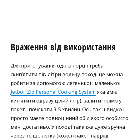
Враження від використання
Для приготування однієї порції треба
скип’ятити пів-літри води (у поході це можна
робити за допомогою легенької і маленької
Jetboil Zip Personal Cooking System
яка вміє
кип’ятити одразу цілий літр), залити прямо у
пакет і почекати 3-5 хвилин. Ось так швидко і
просто маєте повноцінний обід якого особисто
мені достатньо. У поході така їжа дуже зручна
через те що легка (кожен пакет навряд