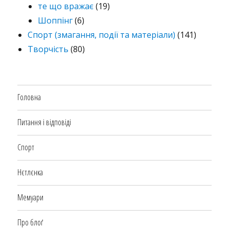
те що вражає
(19)
Шоппінг
(6)
Спорт (змагання, події та матеріали)
(141)
Творчість
(80)
Головна
Питання і відповіді
Спорт
Нєтлєнка
Мемуари
Про блоґ