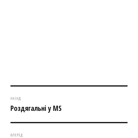
Навігація
НАЗАД
записів
Роздягальні у MS
Попередній
запис:
ВПЕРЕД