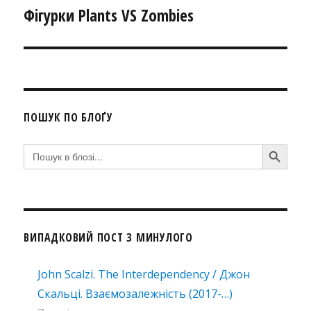
Фігурки Plants VS Zombies
Наступний
запис:
ПОШУК ПО БЛОҐУ
SEARCH BUTTON
Search
for:
ВИПАДКОВИЙ ПОСТ З МИНУЛОГО
John Scalzi. The Interdependency / Джон
Скальці. Взаємозалежність (2017-…)