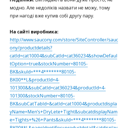
модно. Але недоліків назвати не можу, тому
при нагоді вже купив собі другу пару.
На сайті виробника:
http://www.saucony.com/store/SiteController/sauc
ony/productdetails?
catId=cat10004&subCatId=cat360234&showDefaul
tOption=true&stockNumber=80105-
BK&skuId=***4*******80105-
BK00**L&productId=4-
101300&&subCatId=cat360234&productId=4-
101300&stockNumber=80105-
BK&subCatTabId=&catId=cat10004&productdispla
yName=Men’s+DryLete+Tight&subcatdisplayNam
e=Tights+%26+Pants&skuId=***4*******80105-
BK00**L&pageIdentifier=productdetail&catdisplay