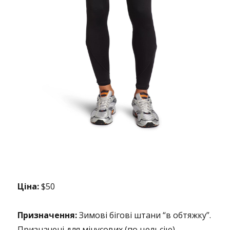
Ціна:
$50
Призначення:
Зимові бігові штани “в обтяжку”.
Призначені для мінусових (по цельсію)