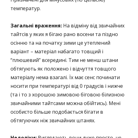
температур.
Загальні враження:
На відміну від звичайних
тайтсів у яких я бігаю рано восени та піздно
осінню та на початку зими це утеплений
варіант – матеріал набагато товщий і
“плюшевий” всередині. Тим не менш штани
обтягують як положено і відчуття товщого
матеріалу нема взагалі. Їх має сенс починати
носити при температурі від 0 градусів і нижче
(та і то з хорошою зимовою біговою білизною
звичайними тайтсами можна обійтись). Мені
особисто більше подобається бігати в
обтягуючих ніж звичайних штанях.
Недоліки:
Виглядають вони дуже просто, не