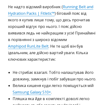
Не надто відомий виробник (
Running Belt and
Hydration Packs | Fitletic™
) біговий пояс від
якого я купив лише тому, що десь прочитав
хороший відгук про нього. І пояс дійсно
виявився ледь не найкращим з усіх! Принаймні
в порівнянні з широко відомим
Amphipod RunLite Belt
. Не те щоб він був
ідеальним, але дійсно вартий уваги. Кілька
ключових характеристик:
Не стрибає взагалі. Тобто налаштував його
довжину, замкнув і побіг забувши про нього.
Велика кишеня куди легко поміщується мій
Samsung Galaxy S10+
.
Пляшка яка йде в комплекті доволі легко