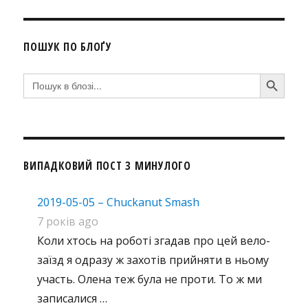
ПОШУК ПО БЛОҐУ
SEARCH BUTTON
Search
for:
ВИПАДКОВИЙ ПОСТ З МИНУЛОГО
2019-05-05 – Chuckanut Smash
7 років ago
Коли хтось на роботі згадав про цей вело-
заїзд я одразу ж захотів прийняти в ньому
участь. Олена теж була не проти. То ж ми
записалися …