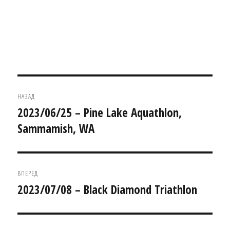
Навігація
НАЗАД
записів
2023/06/25 – Pine Lake Aquathlon,
Попередній
Sammamish, WA
запис:
ВПЕРЕД
2023/07/08 – Black Diamond Triathlon
Наступний
запис: