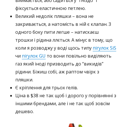
виймається, або садиться у “гніздо” і
фіксується еластичною петлею.
Великий недолік пляшки – вона не
закривається, а натомість в ній є клапан. З
одного боку пити легше – натискаєш
трошки і рідина ллється. А мінус в тому, що
коли я розводжу у воді щось типу
пігулок SiS
чи
пігулок GU
то вони повільно виділяють
газ який іноді призводить до “викидів”
рідини. Біжиш собі, аж раптом чвірк з
пляшки.
Є кріплення для трьох гелів.
Ціна в $38 не так щоб і дорого у порівнянні з
іншими брендами, але і не так щоб зовсім
дешево.