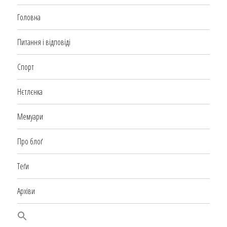
Головна
Питання і відповіді
Спорт
Нєтлєнка
Мемуари
Про блоґ
Теґи
Архіви
SEARCH BUTTON
Search
for: