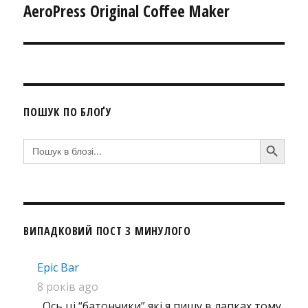
AeroPress Original Coffee Maker
Наступний
запис:
ПОШУК ПО БЛОҐУ
SEARCH BUTTON
Search
for:
ВИПАДКОВИЙ ПОСТ З МИНУЛОГО
Epic Bar
8 років ago
Ось ці “батончики” які я пишу в лапках тому