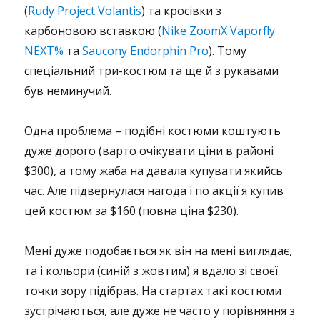
(
Rudy Project Volantis
) та кросівки з
карбоновою вставкою (
Nike ZoomX Vaporfly
NEXT%
та
Saucony Endorphin Pro
). Тому
спеціальний три-костюм та ще й з рукавами
був неминучий.
Одна проблема – подібні костюми коштують
дуже дорого (варто очікувати ціни в районі
$300), а тому жаба на давала купувати якийсь
час. Але підвернулася нагода і по акції я купив
цей костюм за $160 (повна ціна $230).
Мені дуже подобається як він на мені виглядає,
та і кольори (синій з жовтим) я вдало зі своєї
точки зору підібрав. На стартах такі костюми
зустрічаються, але дуже не часто у порівняння з