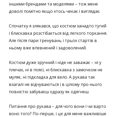
іншими брендами та моделями – тож мене
доволі помітно якщо хтось чекає і виглядає.
Спочатку я злякався, що костюм занадто тугий
і блискавка розстібається від легкого торкання.
Але після пари тренувань і трьох стартів в
ньому вже впевнений і задоволений.
Костюм дуже зручний і ніде не заважає – ні у
плечах, ні в поясі, ні блискавка з замочком не
муляє, ні підкладка для вело. А рукава так
взагалі не відчуваються і в цілому про нього
повністю забуваєш одразу як одягнеш.
Питання про рукава – для чого вони і чи варто
воно того? По-перше, і це для мене важливіше