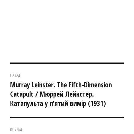
Навігація
НАЗАД
записів
Murray Leinster. The Fifth-Dimension
Попередній
Catapult / Мюррей Лейнстер.
запис:
Катапульта у п’ятий вимір (1931)
ВПЕРЕД