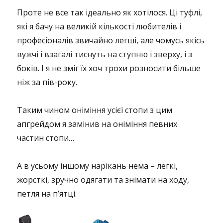
Проте не все так ідеально як хотілося. Ці туфлі,
які я бачу на великій кількості любителів і
професіоналів звичайно легші, але чомусь якісь
вужчі і взагалі тиснуть на ступню і зверху, і з
боків. І я не зміг їх хоч трохи розносити більше
ніж за пів-року.
Таким чином оніміння усієї стопи з цим
апгрейдом я замінив на оніміння певних
частин стопи…
А в усьому іншому нарікань нема – легкі,
жорсткі, зручно одягати та знімати на ходу,
петля на п’ятці.