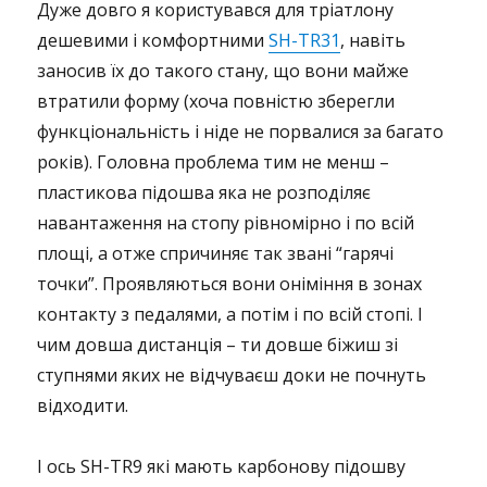
Дуже довго я користувався для тріатлону
дешевими і комфортними
SH-TR31
, навіть
заносив їх до такого стану, що вони майже
втратили форму (хоча повністю зберегли
функціональність і ніде не порвалися за багато
років). Головна проблема тим не менш –
пластикова підошва яка не розподіляє
навантаження на стопу рівномірно і по всій
площі, а отже спричиняє так звані “гарячі
точки”. Проявляються вони оніміння в зонах
контакту з педалями, а потім і по всій стопі. І
чим довша дистанція – ти довше біжиш зі
ступнями яких не відчуваєш доки не почнуть
відходити.
І ось SH-TR9 які мають карбонову підошву