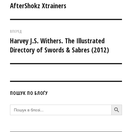
записів
AfterShokz Xtrainers
Попередній
запис:
ВПЕРЕД
Harvey J.S. Withers. The Illustrated
Наступний
Directory of Swords & Sabres (2012)
запис:
ПОШУК ПО БЛОҐУ
SEARCH BUTTON
Search
for: