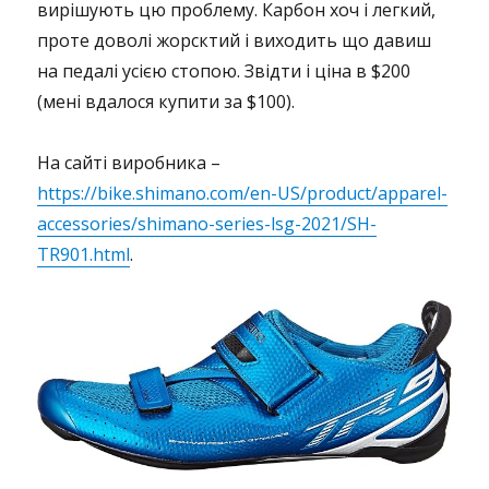
вирішують цю проблему. Карбон хоч і легкий,
проте доволі жорсктий і виходить що давиш
на педалі усією стопою. Звідти і ціна в $200
(мені вдалося купити за $100).
На сайті виробника –
https://bike.shimano.com/en-US/product/apparel-
accessories/shimano-series-lsg-2021/SH-
TR901.html
.