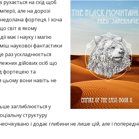
в рухається на схід щоб
мперії, але на дорозі
 недолана фортеця. І хоча
що світ в якому
ії має і науку і магію
уміш наукової фантастики
 ще раз ускладнюється
лежних дійових осіб що
д фортецею та
и цьому вони навіть не
ьше заглиблюється у
соціальну структуру
неочікувано і додає глибини не лише цій, але і попередн