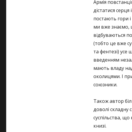
Армія повстанці
дістатися серця і
постають гори і
ми вже знаємо, 
відбуваються под
(тобто це вже с
та фентезі) усе
введенням неза
мають владу на
околицями. І пр
союзники.
Також автор біл
доволі складну 
суспільства, що 
книзі.