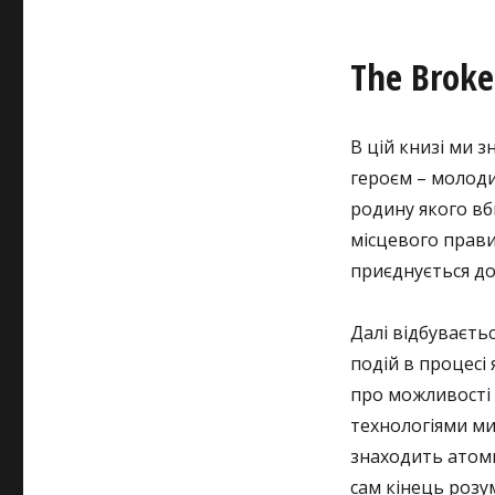
The Broke
В цій книзі ми 
героєм – молод
родину якого вб
місцевого прави
приєднується до
Далі відбуваєть
подій в процесі
про можливості м
технологіями ми
знаходить атомни
сам кінець розу