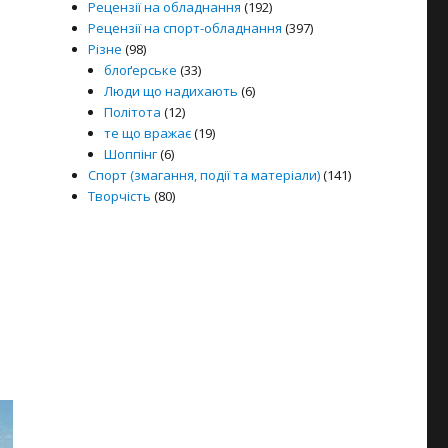
Рецензії на обладнання
(192)
Рецензії на спорт-обладнання
(397)
Різне
(98)
блоґерське
(33)
Люди що надихають
(6)
Політота
(12)
те що вражає
(19)
Шоппінг
(6)
Спорт (змагання, події та матеріали)
(141)
Творчість
(80)