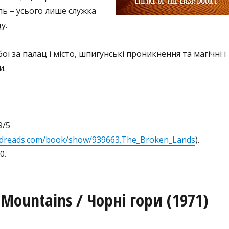
ь – усього лише служка
у.
ої за палац і місто, шпигунські проникнення та магічні і
и.
9/5
odreads.com/book/show/939663.The_Broken_Lands
).
0.
 Mountains / Чорні гори (1971)