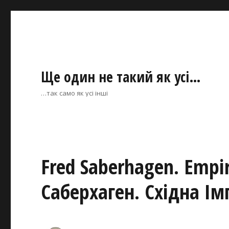
Ще один не такий як усі…
…так само як усі інші
Fred Saberhagen. Empir
Саберхаген. Східна Ім