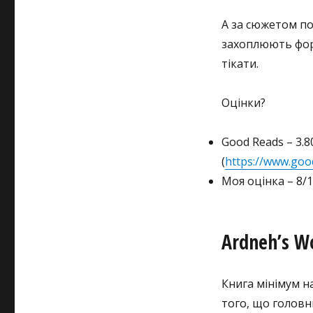
А за сюжетом по
захоплюють фор
тікати.
Оцінки?
Good Reads – 3.8
(
https://www.go
Моя оцінка – 8/1
Ardneh’s Wo
Книга мінімум н
того, що головн