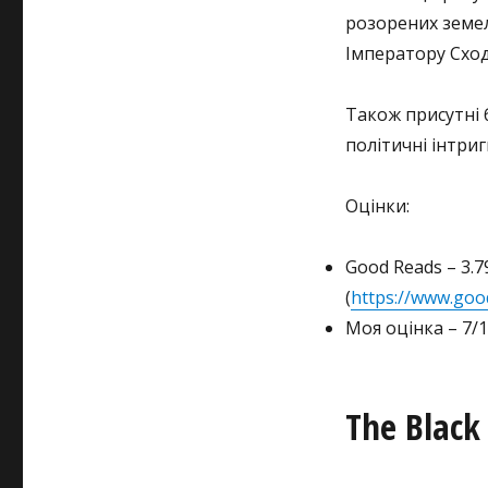
розорених земел
Імператору Сход
Також присутні б
політичні інтриг
Оцінки:
Good Reads – 3.7
(
https://www.go
Моя оцінка – 7/1
The Black