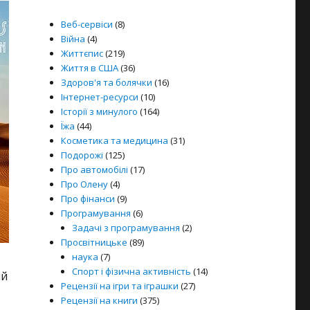
Веб-сервіси
(8)
Війна
(4)
Життєпис
(219)
Життя в США
(36)
Здоров'я та болячки
(16)
Інтернет-ресурси
(10)
Історії з минулого
(164)
Їжа
(44)
Косметика та медицина
(31)
Подорожі
(125)
Про автомобілі
(17)
Про Олену
(4)
Про фінанси
(9)
Програмування
(6)
Задачі з програмування
(2)
Просвітницьке
(89)
наука
(7)
Спорт і фізична активність
(14)
ій
Рецензії на ігри та іграшки
(27)
Рецензії на книги
(375)