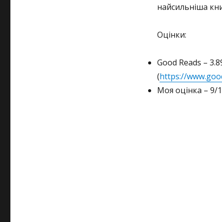
найсильніша книг
Оцінки:
Good Reads – 3.8
(
https://www.go
Моя оцінка – 9/1