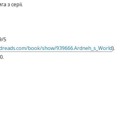
а з серії.
9/5
odreads.com/book/show/939666.Ardneh_s_World
).
0.