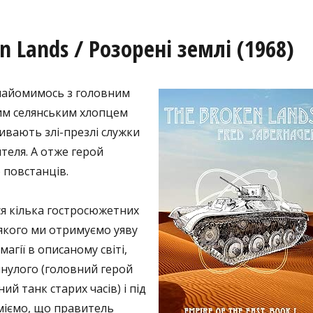
n Lands / Розорені землі (1968)
знайомимось з головним
им селянським хлопцем
ивають злі-презлі служки
теля. А отже герой
 повстанців.
ся кілька гостросюжетних
 якого ми отримуємо уяву
агії в описаному світі,
нулого (головний герой
й танк старих часів) і під
міємо, що правитель