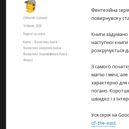
Фентезійна серія
Автор
Oleksandr Golovatyi
повернувся у ст
Оприлюднено
16 Квітня, 2020
Категорії
Рецензії на книги
Книги задумано і
Позначки
Книги – Фантастика
,
Книги –
наступної книги
Фантастика: Антиутопія
,
Книги –
розкручується да
Фантастика: Наукове фентазі
,
Книги –
Фентазі
З самого початк
магію і мечі, ал
характерно для 
погано. Коротше
швидко і з інтер
Уся серія на Goo
of-the-east
.