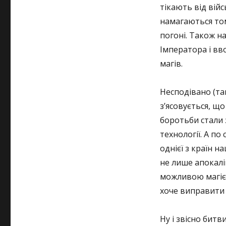
тікають від війс
намагаються том
погоні. Також н
Імператора і вв
магів.
Несподівано (та
з’ясовується, щ
боротьби стали 
технології. А по
однієї з країн 
не лише апокаліп
можливою магією.
хоче виправити 
Ну і звісно битв