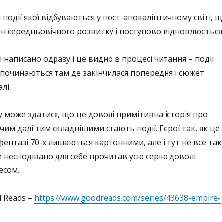
 події якої відбуваються у пост-апокаліптичному світі, 
ан середньовічного розвитку і поступово відновлюється
 написано одразу і це видно в процесі читання – події
 починаються там де закінчилася попередня і сюжет
лі.
у може здатися, що це доволі примітивна історія про
е чим далі тим складнішими стають події. Герої так, як це
фентазі 70-х лишаються картонними, але і тут не все так
 несподівано для себе прочитав усю серію доволі
есом.
d Reads –
https://www.goodreads.com/series/43638-empire-