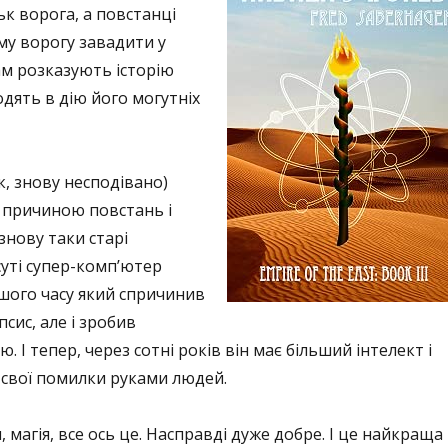
ьк ворога, а повстанці
у ворогу завадити у
ам розказують історію
одять в дію його могутніх
к, знову несподівано)
о причиною повстань і
знову таки старі
 суті супер-комп’ютер
нашого часу який спричинив
сис, але і зробив
 І тепер, через сотні років він має більший інтелект і
свої помилки руками людей.
и, магія, все ось це. Насправді дуже добре. І це найкраща 