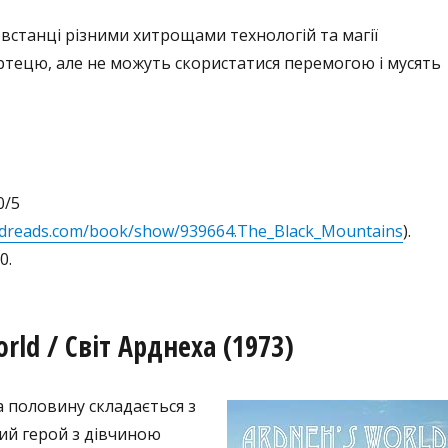
встанці різними хитрощами технологій та магії
тецю, але не можуть скористатися перемогою і мусять
0/5
odreads.com/book/show/939664.The_Black_Mountains
).
0.
rld / Світ Арднеха (1973)
а половину складається з
ий герой з дівчиною