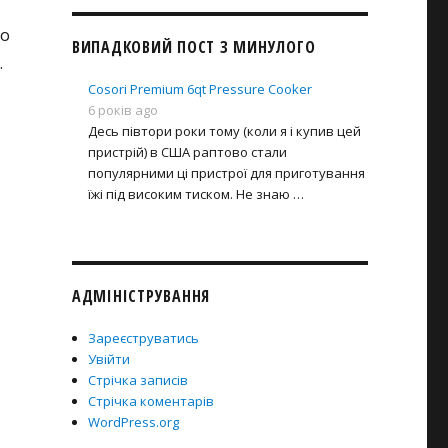
що
ВИПАДКОВИЙ ПОСТ З МИНУЛОГО
.
Cosori Premium 6qt Pressure Cooker
6 років ago
Десь півтори роки тому (коли я і купив цей
пристрій) в США раптово стали
популярними ці пристрої для приготування
їжі під високим тиском. Не знаю …
АДМІНІСТРУВАННЯ
Зареєструватись
Увійти
Стрічка записів
Стрічка коментарів
WordPress.org