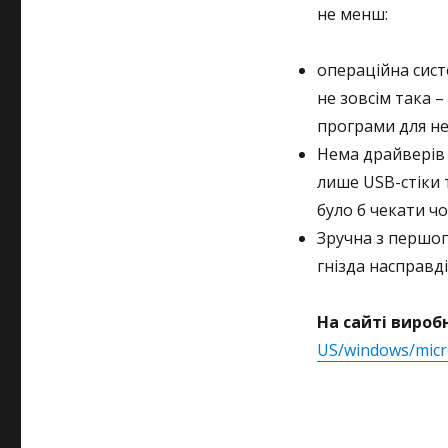
не менш:
операційна сист
не зовсім така 
програми для не
Нема драйверів 
лише USB-стіки 
було б чекати чо
Зручна з першог
гнізда насправд
На сайті вироб
US/windows/micr