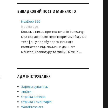
ВИПАДКОВИЙ ПОСТ З МИНУЛОГО
NexDock 360
5 років ago
Колись я писав про технологію Samsung
DeX яка дозволяє перетворити мобільний
телефон у подобу персонального
комп’ютера підключивши до нього
монітор, клавіатуру та мишу. І можна …
АДМІНІСТРУВАННЯ
е
Зареєструватись
Увійти
Стрічка записів
Стрічка коментарів
WordPress.org