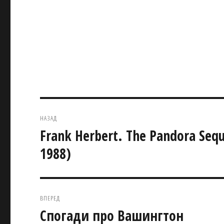
Навігація
НАЗАД
записів
Frank Herbert. The Pandora Seq
Попередній
запис:
1988)
ВПЕРЕД
Спогади про Вашингтон
Наступний