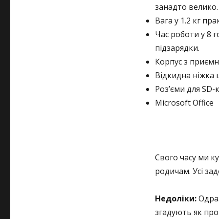
занадто велико.
Вага у 1.2 кг п
Час роботи у 8 
підзарядки.
Корпус з приємн
Відкидна ніжка 
Роз’єми для SD-
Microsoft Office
Свого часу ми к
родичам. Усі зад
Недоліки:
Одраз
згадують як про