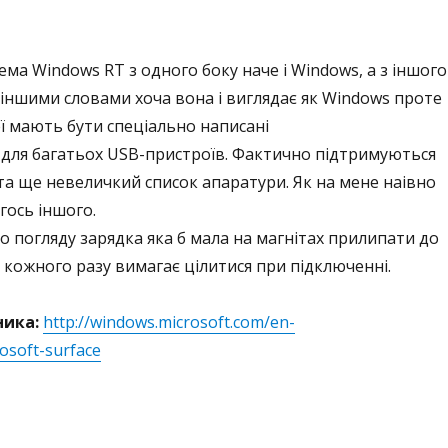
ема Windows RT з одного боку наче і Windows, а з іншого
– іншими словами хоча вона і виглядає як Windows проте
ї мають бути спеціально написані
для багатьох USB-пристроїв. Фактично підтримуються
та ще невеличкий список апаратури. Як на мене наівно
гось іншого.
о погляду зарядка яка б мала на магнітах прилипати до
і кожного разу вимагає цілитися при підключенні.
ника:
http://windows.microsoft.com/en-
osoft-surface