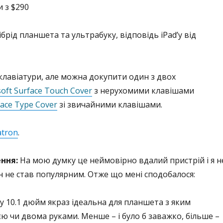
 з $290
ібрід планшета та ультрабуку, відповідь iPad’у від
клавіатури, але можна докупити один з двох
oft Surface Touch Cover
з нерухомими клавішами
face Type Cover
зі звичайними клавішами.
atron
.
ння:
На мою думку це неймовірно вдалий пристрій і я н
н не став популярним. Отже що мені сподобалося:
у 10.1 дюйм якраз ідеальна для планшета з яким
 чи двома руками. Менше – і було б заважко, більше –