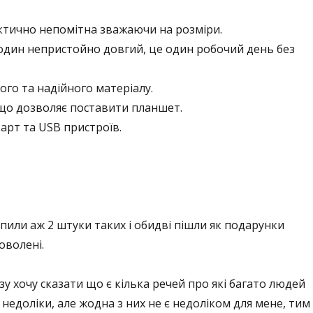
рактично непомітна зважаючи на розміри.
годин непристойно довгий, це один робочий день без
ого та надійного матеріалу.
що дозволяє поставити планшет.
карт та USB пристроїв.
упили аж 2 штуки таких і обидві пішли як подарунки
оволені.
у хочу сказати що є кілька речей про які багато людей
 недоліки, але жодна з них не є недоліком для мене, тим