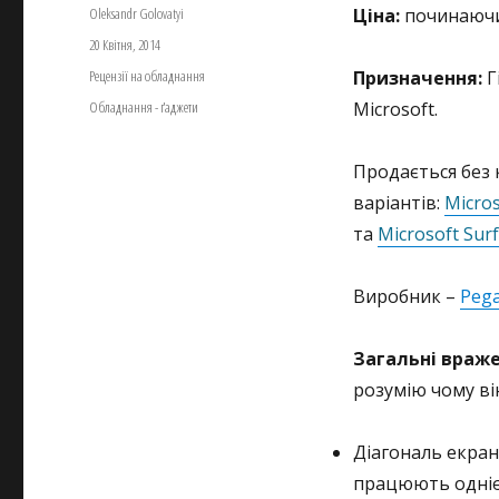
Автор
Oleksandr Golovatyi
Ціна:
починаючи
Оприлюднено
20 Квітня, 2014
Категорії
Рецензії на обладнання
Призначення:
Г
Позначки
Обладнання - ґаджети
Microsoft.
Продається без 
варіантів:
Micros
та
Microsoft Sur
Виробник –
Peg
Загальні враже
розумію чому ві
Діагональ екран
працюють однією