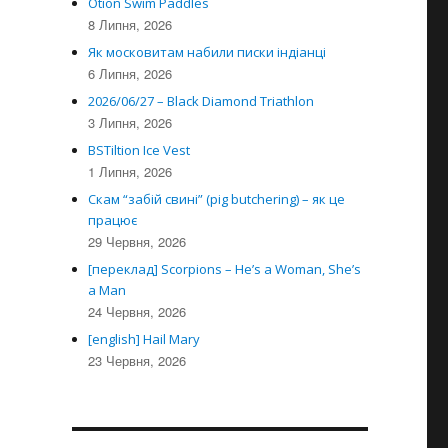
Otion Swim Paddles
8 Липня, 2026
Як московитам набили писки індіанці
6 Липня, 2026
2026/06/27 – Black Diamond Triathlon
3 Липня, 2026
BSTiltion Ice Vest
1 Липня, 2026
Скам “забій свині” (pig butchering) – як це
працює
29 Червня, 2026
[переклад] Scorpions – He’s a Woman, She’s
a Man
24 Червня, 2026
[english] Hail Mary
23 Червня, 2026