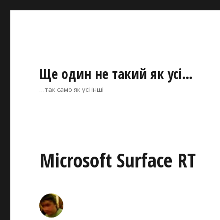
Ще один не такий як усі…
…так само як усі інші
Microsoft Surface RT