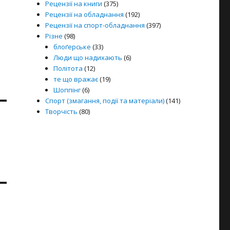
Рецензії на книги
(375)
Рецензії на обладнання
(192)
Рецензії на спорт-обладнання
(397)
Різне
(98)
блоґерське
(33)
Люди що надихають
(6)
Політота
(12)
те що вражає
(19)
Шоппінг
(6)
Спорт (змагання, події та матеріали)
(141)
Творчість
(80)
-