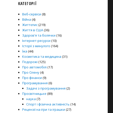
КАТЕГОРІЇ
Веб-сервіси
(8)
Війна
(4)
Життєпис
(219)
Життя в США
(36)
Здоров'я та болячки
(16)
Інтернет-ресурси
(10)
Історії з минулого
(164)
Їжа
(44)
Косметика та медицина
(31)
Подорожі
(125)
Про автомобілі
(17)
Про Олену
(4)
Про фінанси
(9)
Програмування
(6)
Задачі з програмування
(2)
Просвітницьке
(89)
наука
(7)
Спорт і фізична активність
(14)
Рецензії на ігри та іграшки
(27)