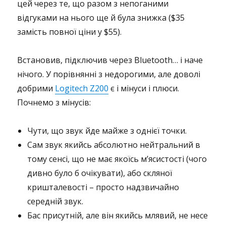
цей через те, що разом з непоганими
відгуками на нього ще й була знижка ($35
замість повної ціни у $55).
Встановив, підключив через Bluetooth… і наче
нічого. У порівнянні з недорогими, але доволі
добрими
Logitech Z200
є і мінуси і плюси.
Почнемо з мінусів:
Чути, що звук йде майже з однієї точки.
Сам звук якийсь абсолютно нейтральний в
тому сенсі, що не має якоїсь м’ясистості (чого
дивно було б очікувати), або скляної
кришталевості – просто надзвичайно
середній звук.
Бас присутній, але він якийсь млявий, не несе