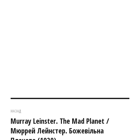
Навігація
НАЗАД
записів
Murray Leinster. The Mad Planet /
Попередній
Мюррей Лейнстер. Божевільна
запис: