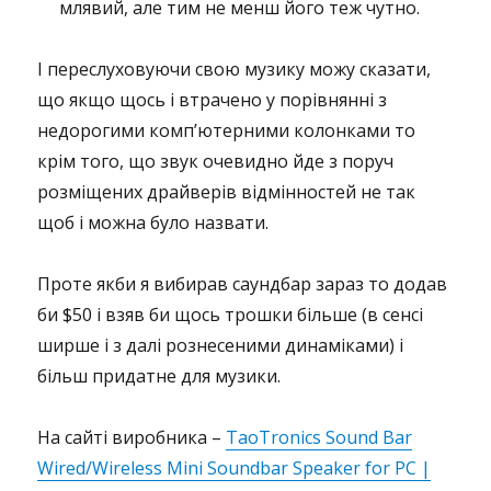
млявий, але тим не менш його теж чутно.
І переслуховуючи свою музику можу сказати,
що якщо щось і втрачено у порівнянні з
недорогими комп’ютерними колонками то
крім того, що звук очевидно йде з поруч
розміщених драйверів відмінностей не так
щоб і можна було назвати.
Проте якби я вибирав саундбар зараз то додав
би $50 і взяв би щось трошки більше (в сенсі
ширше і з далі рознесеними динаміками) і
більш придатне для музики.
На сайті виробника –
TaoTronics Sound Bar
Wired/Wireless Mini Soundbar Speaker for PC |