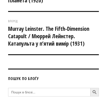
Планета (1920)
ВПЕРЕД
Murray Leinster. The Fifth-Dimension
Наступний
Catapult / Мюррей Лейнстер.
запис:
Катапульта у п’ятий вимір (1931)
ПОШУК ПО БЛОҐУ
SEARCH BUTTON
Search
for: