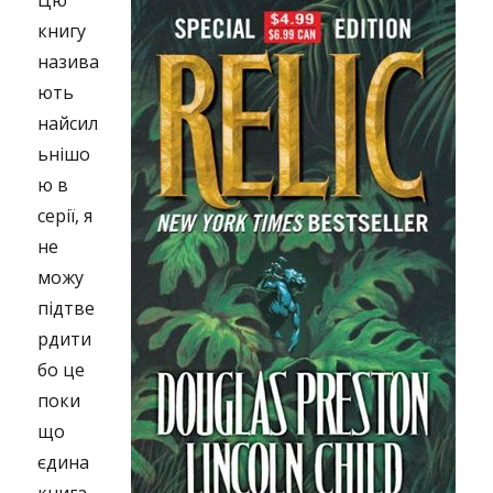
Цю
книгу
назива
ють
найсил
ьнішо
ю в
серії, я
не
можу
підтве
рдити
бо це
поки
що
єдина