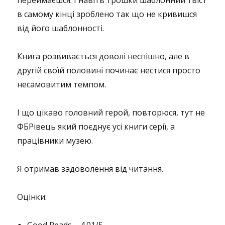
переймаєшся. І навіть трошки шаблонний твіст
в самому кінці зроблено так що не кривишся
від його шаблонності.
Книга розвивається доволі неспішно, але в
другій своїй половині починає нестися просто
несамовитим темпом.
І що цікаво головний герой, повторюся, тут не
ФБРівець який поєднує усі книги серії, а
працівники музею.
Я отримав задоволення від читання.
Оцінки: