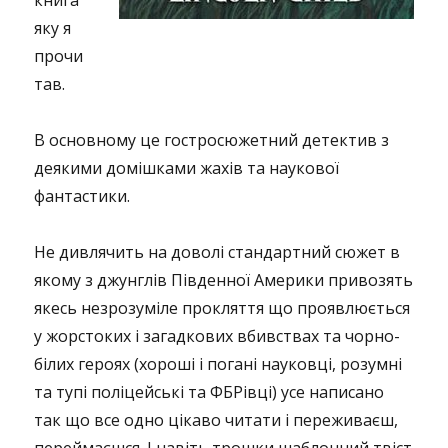
книга
яку я
прочи
тав.
В основному це гостросюжетний детектив з
деякими домішками жахів та наукової
фантастики.
Не дивлячить на доволі стандартний сюжет в
якому з джунглів Південної Америки привозять
якесь незрозуміле прокляття що проявлюється
у жорстоких і загадкових вбивствах та чорно-
білих героях (хороші і погані науковці, розумні
та тупі поліцейські та ФБРівці) усе написано
так що все одно цікаво читати і переживаєш,