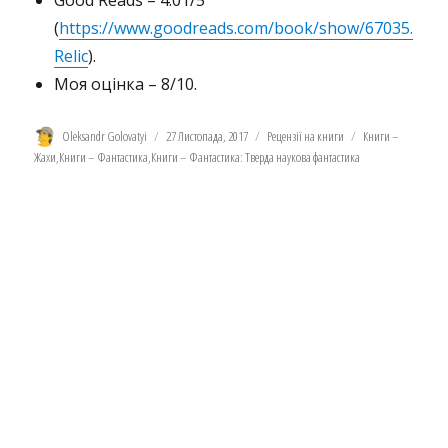
Good Reads – 4.01/5
(
https://www.goodreads.com/book/show/67035.
Relic
).
Моя оцінка – 8/10.
Автор
Оприлюднено
Категорії
Позначки
Oleksandr Golovatyi
27 Листопада, 2017
Рецензії на книги
Книги –
Жахи
,
Книги – Фантастика
,
Книги – Фантастика: Тверда наукова фантастика