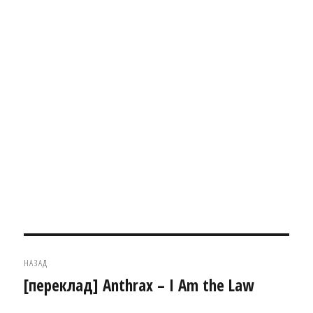
Навігація
НАЗАД
записів
[переклад] Anthrax – I Am the Law
Попередній
запис: