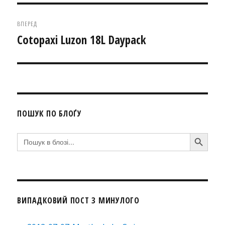
ВПЕРЕД
Cotopaxi Luzon 18L Daypack
Наступний
запис:
ПОШУК ПО БЛОҐУ
SEARCH BUTTON
Search
for:
ВИПАДКОВИЙ ПОСТ З МИНУЛОГО