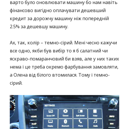
варто було оновлювати машину бо нам навіть
фінансово вигідно оплачувати дешевший
кредит за дорожчу машину ніж попередній
2.5% за дешевшу машину.
Ах, так, колір – темно-сірий. Мені чесно кажучи
все одно, якби був вибір то я б салатний чи
яскраво-помаранчовий би взяв, але у них таких
нема і це треба окремо фарбування замовляти,
а Олена від білого втомилася. Тому і темно-
сірий.