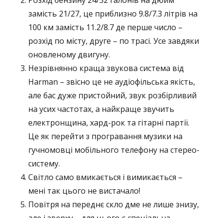
Розхід бензину 24/32 галонів на дюйм
замість 21/27, це приблизно 9.8/7.3 літрів на
100 км замість 11.2/8.7 де перше число –
розхід по місту, друге – по трасі. Усе завдяки
оновленому двигуну.
Незрівнянно краща звукова система від
Harman – звісно це не аудіофільська якість,
але бас дуже пристойний, звук розбірливий
на усих частотах, а найкраще звучить
електронщина, хард-рок та гітарні партії.
Це як перейти з програвання музики на
гучномовці мобільного телефону на стерео-
систему.
Світло само вмикається і вимикається –
мені так цього не вистачало!
Повітря на переднє скло дме не лише знизу,