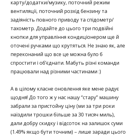
карту/додатки/музику, поточний режим
вентиляції, поточний розхід бензину та
задіяність повного приводу та спідометр/
тахометр. Додайте до цього три подвійні
кнопки для управління кондиціонером ще й
оточені ручками що крутяться. Не знаю як, але
переконаний що все це можна було б
спростити і об’єднати. Мабуть різні команди
працювали над різними частинами :)
А в цілому класне оновлення яке мене радує
щодня! До того ж у нас нашу “стару” машину
забрали за пристойну ціну (ми за три роки
наїздили трошки більше за 30 тисяч миль),
дали добру скидку і відсоток на залишок суми
(1.49% якщо бути точним) – лише заради цього