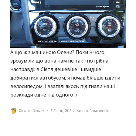
А що ж з машиною Олени? Поки нічого,
зрозуміли що вона нам не так і потрібна
насправді: в Сіетл дешевше і швидше
добиратися автобусом, я почав більше їздити
велосипедом, і взагалі якось підігнали наші
розклади одне під одного :)
Автор
Оприлюднено
Категорії
Oleksandr Golovatyi
31 Травня, 2016
Життєпис
,
Про автомобілі