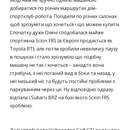
іноді нам не зручно однією машиною
добиратися по різних маршрутах дім-
спортклуб-робота. Поїздили по різних салонах
щоб зрозуміти що хочеться і що можем купити.
Спочатку дуже Олені сподобалася майже
спортивна Scion FRS (в Європі продається як
Toyota RT), але потім зробили невеличку паузу
в пошуках і стало зрозуміло що подібну
машину не так і хочеться – занадто вона
стрибуча, з неї поганий вид в боки та назад, у
неї низький ніс та будуть постійні проблеми з
паркуванням через це. Ну відповідно одразу
відпала і Subaru BRZ на базі якого Scion FRS
зроблено.