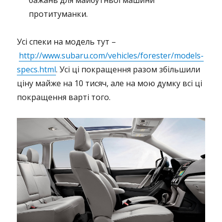
бажань для майбутньої машини
протитуманки.
Усі спеки на модель тут –
http://www.subaru.com/vehicles/forester/models-
specs.html
. Усі ці покращення разом збільшили
ціну майже на 10 тисяч, але на мою думку всі ці
покращення варті того.