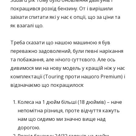
Subaru рік тому було оновлення двигунів і
покращився розхід бензину. От і вирішили
заїхати спитати які у нас є опції, що за ціни та
як взагалі що.
Треба сказати що нашою машиною я був
переважно задоволений, були певні нарікання
та побажання, але нічого суттєвого. Але ось
дивимося ми на нову модель у кращій ніж у нас
комплектації (Touring проти нашого Premium) і
відзначаємо що покращилося:
Колеса на 1 дюйм більші (18 дюймів) – наче
непомітна різниця, проте відчуття кажуть
нам що сидимо ми значно вище над
дорогою.