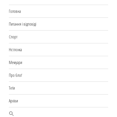
Головна
Питання і відповіді
Спорт
Нєтлєнка
Мемуари
Про блоґ
Теґи
Архіви
SEARCH BUTTON
Search
for: