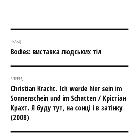
Навігація
НАЗАД
записів
Bodies: виставка людських тіл
Попередній
запис:
ВПЕРЕД
Christian Kracht. Ich werde hier sein im
Наступний
Sonnenschein und im Schatten / Крістіан
запис:
Крахт. Я буду тут, на сонці і в затінку
(2008)