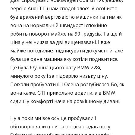
Далі спробували Volkswagen Golf GTI як дешеву
версію Audi TT і нам сподобалося. Я особисто
був вражений вертлявістю машинки та тим як
вона на нормальній швидкості спокійно
робить поворот майже на 90 градусів. Та ще й
ціна у неї нижча за дві вищеназвані. І вже
майже погодилися підписувати документи, але
була ще одна машина яку хотіли подивитися.
Це була б/у-шна цього разу BMW 228i,
минулого року і за підозріло низьку ціну.
Поїхали пробувати її. І Олена розгубилася. Бо, як
вона каже, GTI прикольно водити, а в BMW
сидиш у комфорті наче на розкішному дивані.
Ну а поки ми все ось це пробували і
обговорювали ціни та опції я згадав що у