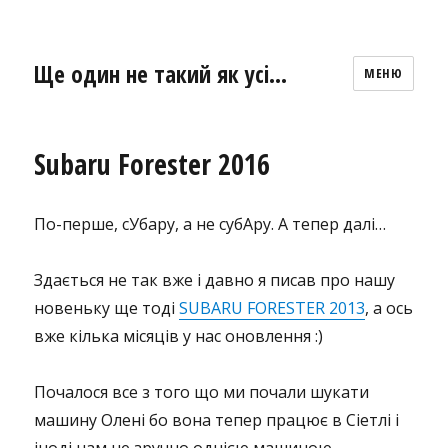
Ще один не такий як усі…
МЕНЮ
Subaru Forester 2016
По-перше, сУбару, а не субАру. А тепер далі…
Здається не так вже і давно я писав про нашу
новеньку ще тоді
SUBARU FORESTER 2013
, а ось
вже кілька місяців у нас оновлення :)
Почалося все з того що ми почали шукати
машину Олені бо вона тепер працює в Сіетлі і