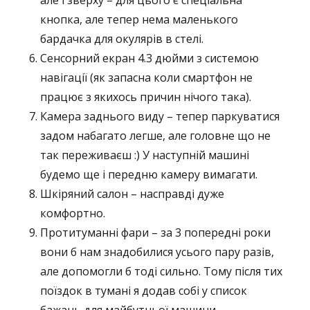
але і зверху – для цього є спеціальна
кнопка, але тепер нема маленького
бардачка для окулярів в стелі.
Сенсорний екран 4.3 дюйми з системою
навігації (як запасна коли смартфон не
працює з якихось причин нічого така).
Камера заднього виду – тепер паркуватися
задом набагато легше, але головне що не
так переживаєш :) У наступній машині
будемо ще і передню камеру вимагати.
Шкіряний салон – насправді дуже
комфортно.
Протитуманні фари – за 3 попередні роки
вони б нам знадобилися усього пару разів,
але допомогли б тоді сильно. Тому після тих
поїздок в тумані я додав собі у список