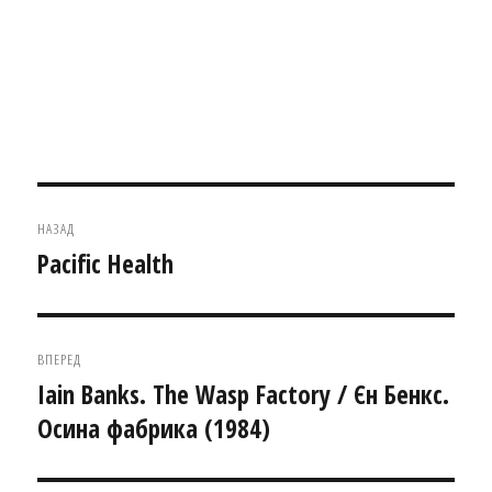
Навігація
НАЗАД
записів
Pacific Health
Попередній
запис:
ВПЕРЕД
Iain Banks. The Wasp Factory / Єн Бенкс.
Наступний
Осина фабрика (1984)
запис: