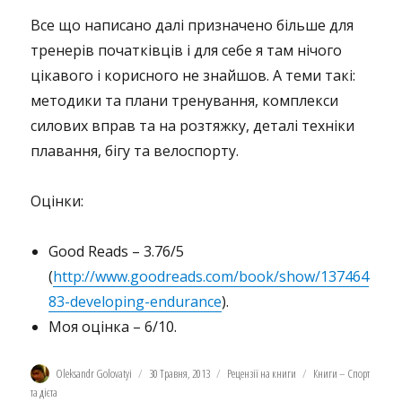
Все що написано далі призначено більше для
тренерів початківців і для себе я там нічого
цікавого і корисного не знайшов. А теми такі:
методики та плани тренування, комплекси
силових вправ та на розтяжку, деталі техніки
плавання, бігу та велоспорту.
Оцінки:
Good Reads – 3.76/5
(
http://www.goodreads.com/book/show/137464
83-developing-endurance
).
Моя оцінка – 6/10.
Автор
Оприлюднено
Категорії
Позначки
Oleksandr Golovatyi
30 Травня, 2013
Рецензії на книги
Книги – Спорт
та дієта