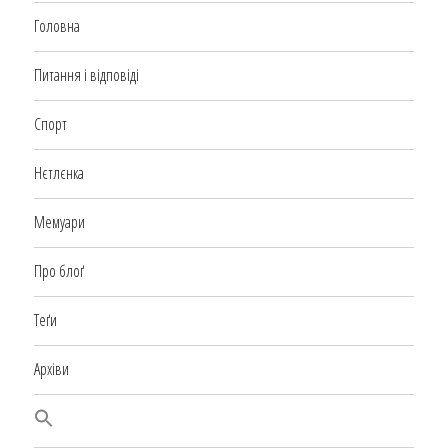
Головна
Питання і відповіді
Спорт
Нєтлєнка
Мемуари
Про блоґ
Теґи
Архіви
SEARCH BUTTON
Search
for: