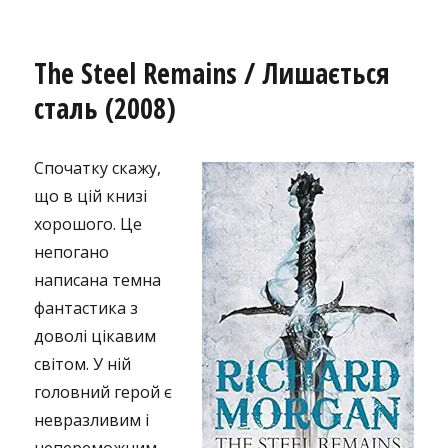
The Steel Remains / Лишається
сталь (2008)
Спочатку скажу,
що в цій книзі
хорошого. Це
непогано
написана темна
фантастика з
доволі цікавим
світом. У ній
головний герой є
невразливим і