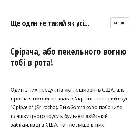
Ще один не такий як усі…
МЕНЮ
Срірача, або пекельного вогню
тобі в рота!
Один з тих продуктів які поширені в США, але
про які я ніколи не знав в Україні є гострий соус
“Срірача” (Sriracha). Ви обов’язково побачите
пляшку цього соусу в будь-які азійській
забігайлівці в США, та і не лише в них.