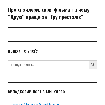
ВПЕРЕД
Про спойлери, свіжі фільми та чому
Наступний
“Друзі” краще за “Гру престолів”
запис:
ПОШУК ПО БЛОҐУ
SEARCH BUTTON
Search
for:
ВИПАДКОВИЙ ПОСТ З МИНУЛОГО
Sugoi Midzero Wind Boxer