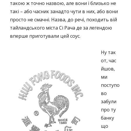
такою ж точно назвою, але вони і близько не
такі – або часник занадто чути в них, або вони
просто не смачні. Назва, до речі, походить вій
тайландського міста Сі Рача де за легендою
вперше приготували цей соус.
Ну так
от, час
йшов,
ми
поступо
во
забули
про ту
банку
що