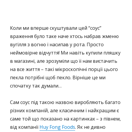
Коли ми вперше скуштували цей “соус”
враження було таке наче хтось набрав жменю
вугілля з вогню і насипав у рота. Просто
неймовірне відчуття! Ми навіть купили пляшку
в магазині, але зрозуміли що її нам вистачить
на все життя – такі мікроскопічні порції цього
пекла потрібні щоб пекло. Вірніше це ми
спочатку так думали…
Сам соус під такою назвою виробляють багато
різних компаній, але класичним і найкращим є
саме той що показано на картинках – з півнем,
від компанії
Huy Fong Foods
. Як не дивно