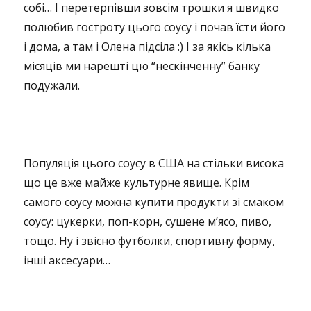
собі… І перетерпівши зовсім трошки я швидко
полюбив гостроту цього соусу і почав їсти його
і дома, а там і Олена підсіла :) І за якісь кілька
місяців ми нарешті цю “нескінченну” банку
подужали.
Популяція цього соусу в США на стільки висока
що це вже майже культурне явище. Крім
самого соусу можна купити продукти зі смаком
соусу: цукерки, поп-корн, сушене м’ясо, пиво,
тощо. Ну і звісно футболки, спортивну форму,
інші аксесуари…