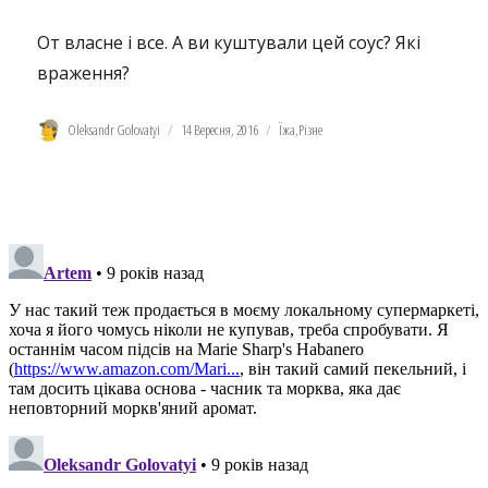
От власне і все. А ви куштували цей соус? Які
враження?
Автор
Оприлюднено
Категорії
Oleksandr Golovatyi
14 Вересня, 2016
Їжа
,
Різне