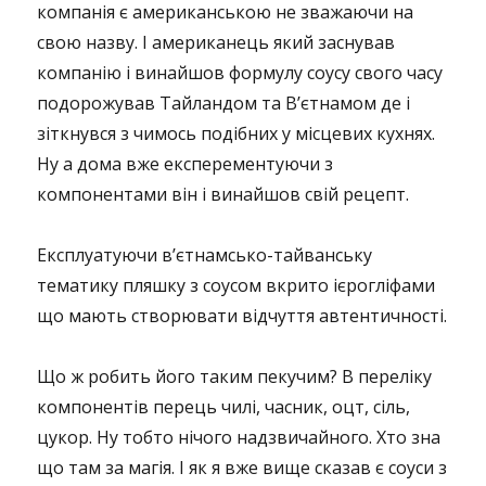
компанія є американською не зважаючи на
свою назву. І американець який заснував
компанію і винайшов формулу соусу свого часу
подорожував Тайландом та В’єтнамом де і
зіткнувся з чимось подібних у місцевих кухнях.
Ну а дома вже експерементуючи з
компонентами він і винайшов свій рецепт.
Експлуатуючи в’єтнамсько-тайванську
тематику пляшку з соусом вкрито ієрогліфами
що мають створювати відчуття автентичності.
Що ж робить його таким пекучим? В переліку
компонентів перець чилі, часник, оцт, сіль,
цукор. Ну тобто нічого надзвичайного. Хто зна
що там за магія. І як я вже вище сказав є соуси з