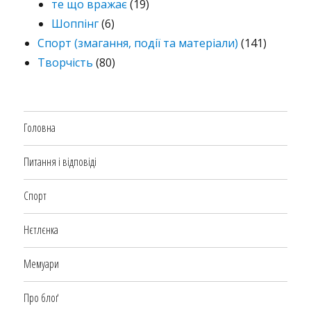
те що вражає
(19)
Шоппінг
(6)
Спорт (змагання, події та матеріали)
(141)
Творчість
(80)
Головна
Питання і відповіді
Спорт
Нєтлєнка
Мемуари
Про блоґ