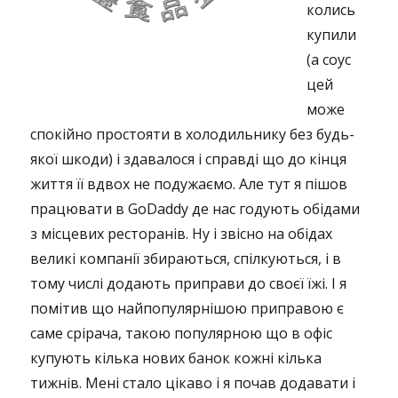
колись
купили
(а соус
цей
може
спокійно простояти в холодильнику без будь-
якої шкоди) і здавалося і справді що до кінця
життя її вдвох не подужаємо. Але тут я пішов
працювати в GoDaddy де нас годують обідами
з місцевих ресторанів. Ну і звісно на обідах
великі компанії збираються, спілкуються, і в
тому числі додають приправи до своєї їжі. І я
помітив що найпопулярнішою приправою є
саме срірача, такою популярною що в офіс
купують кілька нових банок кожні кілька
тижнів. Мені стало цікаво і я почав додавати і