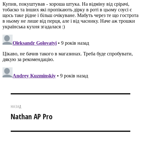
Навігація
НАЗАД
записів
Nathan AP Pro
Попередній
запис: