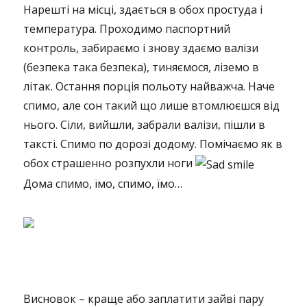
Нарешті на місці, здається в обох простуда і
температура. Проходимо паспортний
контроль, забираємо і знову здаємо валізи
(безпека така безпека), тиняємося, ліземо в
літак. Остання порція польоту найважча. Наче
спимо, але сон такий що лише втомлюєшся від
нього. Сіли, вийшли, забрали валізи, пішли в
таксті. Спимо по дорозі додому. Помічаємо як в
обох страшенно розпухли ноги
Дома спимо, їмо, спимо, їмо…
Висновок – краще або заплатити зайві пару