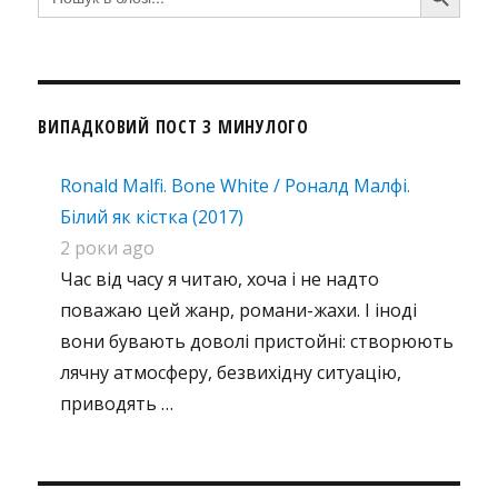
for:
ВИПАДКОВИЙ ПОСТ З МИНУЛОГО
Ronald Malfi. Bone White / Роналд Малфі.
Білий як кістка (2017)
2 роки ago
Час від часу я читаю, хоча і не надто
поважаю цей жанр, романи-жахи. І іноді
вони бувають доволі пристойні: створюють
лячну атмосферу, безвихідну ситуацію,
приводять …