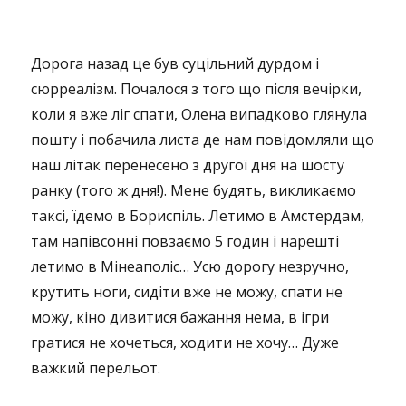
Дорога назад це був суцільний дурдом і
сюрреалізм. Почалося з того що після вечірки,
коли я вже ліг спати, Олена випадково глянула
пошту і побачила листа де нам повідомляли що
наш літак перенесено з другої дня на шосту
ранку (того ж дня!). Мене будять, викликаємо
таксі, їдемо в Бориспіль. Летимо в Амстердам,
там напівсонні повзаємо 5 годин і нарешті
летимо в Мінеаполіс… Усю дорогу незручно,
крутить ноги, сидіти вже не можу, спати не
можу, кіно дивитися бажання нема, в ігри
гратися не хочеться, ходити не хочу… Дуже
важкий перельот.