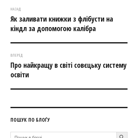
Навігація
НАЗАД
записів
Як заливати книжки з флібуcти на
Попередній
кіндл за допомогою калібра
запис:
ВПЕРЕД
Про найкращу в світі совєцьку систему
Наступний
освіти
запис:
ПОШУК ПО БЛОҐУ
SEARCH BUTTON
Search