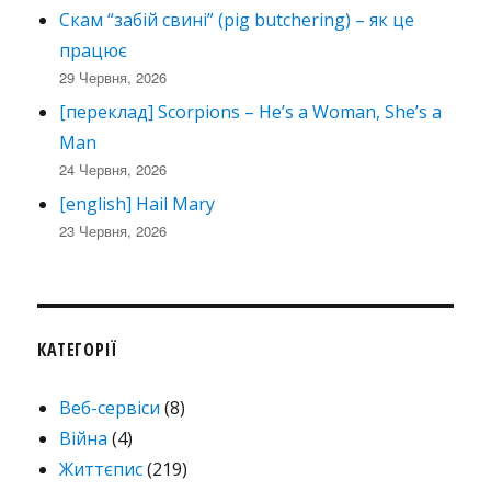
Скам “забій свині” (pig butchering) – як це
працює
29 Червня, 2026
[переклад] Scorpions – He’s a Woman, She’s a
Man
24 Червня, 2026
[english] Hail Mary
23 Червня, 2026
КАТЕГОРІЇ
Веб-сервіси
(8)
Війна
(4)
Життєпис
(219)