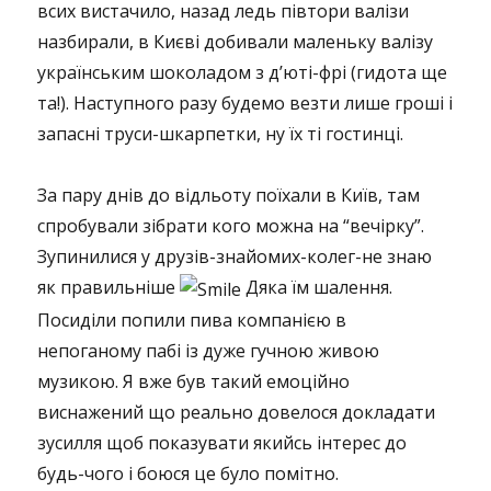
всих вистачило, назад ледь півтори валізи
назбирали, в Києві добивали маленьку валізу
українським шоколадом з д’юті-фрі (гидота ще
та!). Наступного разу будемо везти лише гроші і
запасні труси-шкарпетки, ну їх ті гостинці.
За пару днів до відльоту поїхали в Київ, там
спробували зібрати кого можна на “вечірку”.
Зупинилися у друзів-знайомих-колег-не знаю
як правильніше
Дяка їм шалення.
Посиділи попили пива компанією в
непоганому пабі із дуже гучною живою
музикою. Я вже був такий емоційно
виснажений що реально довелося докладати
зусилля щоб показувати якийсь інтерес до
будь-чого і боюся це було помітно.