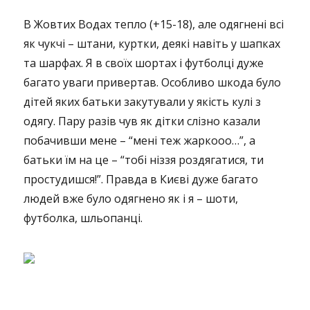
В Жовтих Водах тепло (+15-18), але одягнені всі
як чукчі – штани, куртки, деякі навіть у шапках
та шарфах. Я в своїх шортах і футболці дуже
багато уваги привертав. Особливо шкода було
дітей яких батьки закутували у якість кулі з
одягу. Пару разів чув як дітки слізно казали
побачивши мене – “мені теж жаркооо…”, а
батьки їм на це – “тобі ніззя роздягатися, ти
простудишся!”. Правда в Києві дуже багато
людей вже було одягнено як і я – шоти,
футболка, шльопанці.