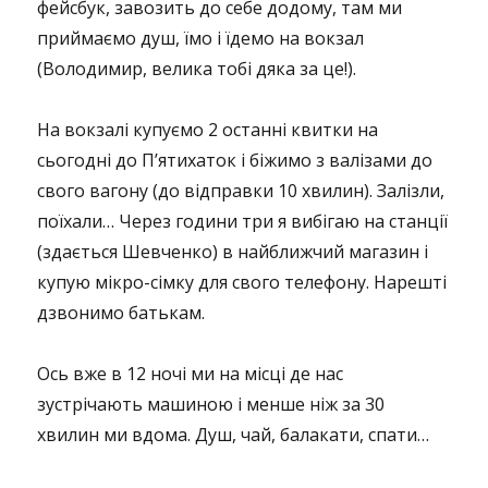
фейсбук, завозить до себе додому, там ми
приймаємо душ, їмо і їдемо на вокзал
(Володимир, велика тобі дяка за це!).
На вокзалі купуємо 2 останні квитки на
сьогодні до П’ятихаток і біжимо з валізами до
свого вагону (до відправки 10 хвилин). Залізли,
поїхали… Через години три я вибігаю на станції
(здається Шевченко) в найближчий магазин і
купую мікро-сімку для свого телефону. Нарешті
дзвонимо батькам.
Ось вже в 12 ночі ми на місці де нас
зустрічають машиною і менше ніж за 30
хвилин ми вдома. Душ, чай, балакати, спати…