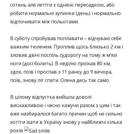
сотень але летіти з однією пересадкою, або
робити нормальні зупинки (день) і нормально
відпочивати між польотами.
В суботу спробував поплавати – відчуваю себе
важким тюленем. Проплив щось близько 2 км і
зловив двічі поспіль судорогу на тому ж м’язі
ноги (досі болить). В неділю проїхав 80 км,
здох, поїв і проспав з 11 ранку до 9 вечора,
поїв, знову ліг спати. Олена десь так само.
В цілому відпустка вийшла доволі
виснажливою і чесно кажучи разом з цим і так
вже назбиралося багато причин щоб не сильно
хотіти їхати в Україну знову у найближчі кілька
років