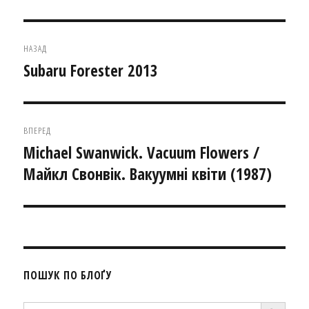
Навігація
НАЗАД
записів
Subaru Forester 2013
Попередній
запис:
ВПЕРЕД
Michael Swanwick. Vacuum Flowers /
Наступний
Майкл Свонвік. Вакуумні квіти (1987)
запис:
ПОШУК ПО БЛОҐУ
SEARCH BUTTON
Search