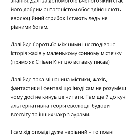
знання. Далі за допомогою вченого який стає
його добрим антагоністом обоє здійснюють
еволюційний стрибок і стають ледь не
рівними богам.
Далі йде боротьба між ними і несподівано
історія жахів у маленькому сонному містечку
(прямо як Стівен Кінг цю вставку писав).
Далі йде така мішанина містики, жахів,
фантастики і фентазі що іноді сам не розумієш
чому досі не кинув це читати. Там ще й до кучі
альтернативна теорія еволюції, будови
всесвіту та інших чакр з аурами.
І сам хід оповіді дуже нерівний – то повні