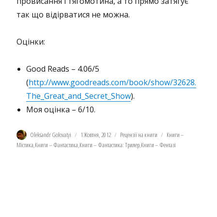
провисання і тягомотина, а то прямо затягує
так що відірватися не можна.
Оцінки:
Good Reads – 4.06/5
(
http://www.goodreads.com/book/show/32628.
The_Great_and_Secret_Show
).
Моя оцінка – 6/10.
Автор
Оприлюднено
Категорії
Позначки
Oleksandr Golovatyi
1 Жовтня, 2012
Рецензії на книги
Книги –
Містика
,
Книги – Фантастика
,
Книги – Фантастика: Трилер
,
Книги – Фентазі