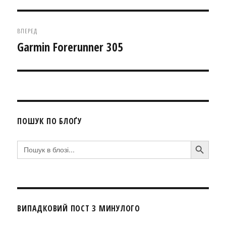
запис:
ВПЕРЕД
Garmin Forerunner 305
Наступний
запис:
ПОШУК ПО БЛОҐУ
SEARCH BUTTON
Search
for:
ВИПАДКОВИЙ ПОСТ З МИНУЛОГО