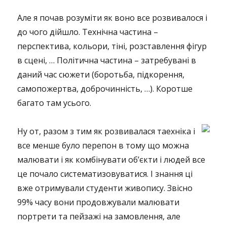
Але я почав розуміти як воно все розвивалося і
до чого дійшло. Технічна частина –
перспектива, кольори, тіні, розставлення фігур
в сцені, … Політична частина – затребувані в
даний час сюжети (боротьба, підкорення,
самопожертва, доброчинність, …). Коротше
багато там усього.
Ну от, разом з тим як розвивалася таехніка і
все менше було перепон в тому що можна
малювати і як комбінувати об’єкти і людей все
це почало систематизовуватися. І знання ці
вже отримували студенти живопису. Звісно
99% часу вони продовжували малювати
портрети та пейзажі на замовлення, але