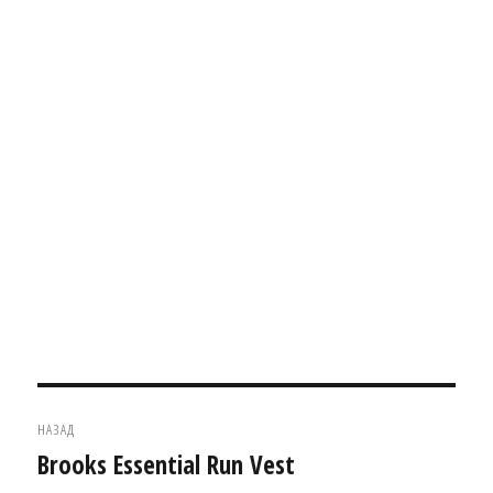
Навігація
НАЗАД
записів
Brooks Essential Run Vest
Попередній