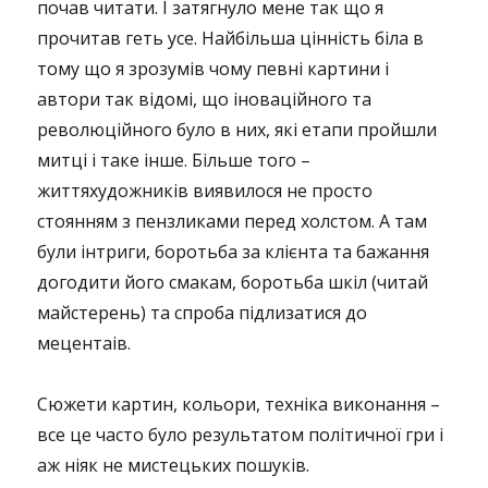
почав читати. І затягнуло мене так що я
прочитав геть усе. Найбільша цінність біла в
тому що я зрозумів чому певні картини і
автори так відомі, що іноваційного та
революційного було в них, які етапи пройшли
митці і таке інше. Більше того –
життяхудожників виявилося не просто
стоянням з пензликами перед холстом. А там
були інтриги, боротьба за клієнта та бажання
догодити його смакам, боротьба шкіл (читай
майстерень) та спроба підлизатися до
мецентаів.
Сюжети картин, кольори, техніка виконання –
все це часто було результатом політичної гри і
аж ніяк не мистецьких пошуків.