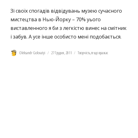
Зі своїх спогадів відвідувань музею сучасного
мистецтва в Нью-Йорку – 70% уього
виставленного я би з легкістю винес на смітник
і забув. А усе інше особисто мені подобається.
Автор
Оприлюднено
Категорії
Oleksandr Golovatyi
27 Грудня, 2011
Творчість
,
те що вражає