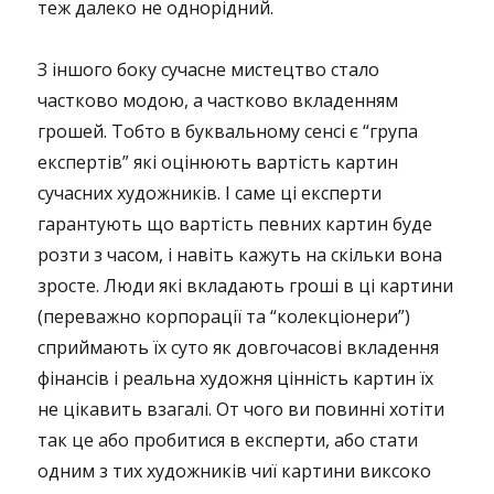
теж далеко не однорідний.
З іншого боку сучасне мистецтво стало
частково модою, а частково вкладенням
грошей. Тобто в буквальному сенсі є “група
експертів” які оцінюють вартість картин
сучасних художників. І саме ці експерти
гарантують що вартість певних картин буде
розти з часом, і навіть кажуть на скільки вона
зросте. Люди які вкладають гроші в ці картини
(переважно корпорації та “колекціонери”)
сприймають їх суто як довгочасові вкладення
фінансів і реальна художня цінність картин їх
не цікавить взагалі. От чого ви повинні хотіти
так це або пробитися в експерти, або стати
одним з тих художників чиї картини виксоко