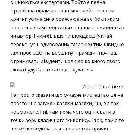
оцінюються експертами. Тобто є певна
ієрархічна піраміда коли молодий автор чи
критик усима сила роз’яснює на всі боки яким
прогресивним і художньо цінним є певний твір
чи автор. І чим більше ти вкладаєш (читай
переконуєш здивованих глядачів) тим швидше
сам проб’єшся на вершину піраміди і почнеш
отримувати дівіденти коли до кожного твого
слова будуть так само дослухатися.
До чого все це я?
Та просто сказати що сучасне мистецтво це не
просто і не завжди каляки-маляки, і ні, ви так
не зможете. І ні, там нема чого оцінювати з
точки зору класичного живопису. І так, там є те
що може подобатися з невідомих причин.