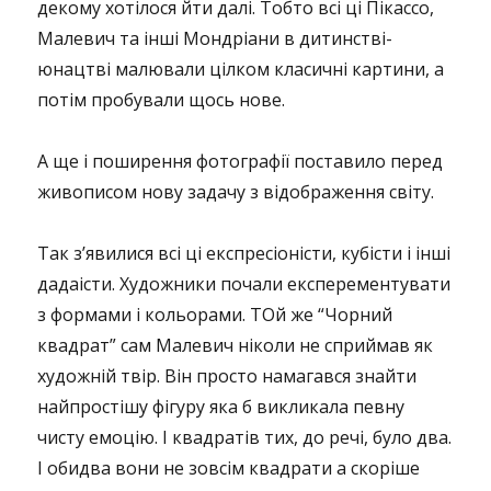
декому хотілося йти далі. Тобто всі ці Пікассо,
Малевич та інші Мондріани в дитинстві-
юнацтві малювали цілком класичні картини, а
потім пробували щось нове.
А ще і поширення фотографії поставило перед
живописом нову задачу з відображення світу.
Так з’явилися всі ці експресіоністи, кубісти і інші
дадаісти. Художники почали експерементувати
з формами і кольорами. ТОй же “Чорний
квадрат” сам Малевич ніколи не сприймав як
художній твір. Він просто намагався знайти
найпростішу фігуру яка б викликала певну
чисту емоцію. І квадратів тих, до речі, було два.
І обидва вони не зовсім квадрати а скоріше