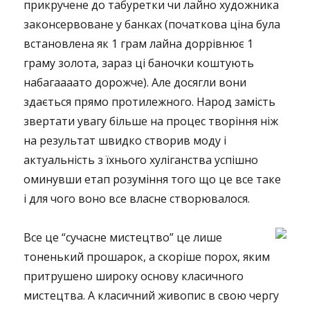
прикручене до табуретки чи лайно художника
законсервоване у банках (початкова ціна була
встановлена як 1 грам лайна доррівнює 1
граму золота, зараз ці баночки коштують
набагаааато дорожче). Але досягли вони
здається прямо протилежного. Народ замість
звертати увагу більше на процес творіння ніж
на результат швидко створив моду і
актуальність з їхнього хуліганства успішно
оминувши етап розуміння того що це все таке
і для чого воно все власне створювалося.
Все це “сучасне мистецтво” це лише
тоненький прошарок, а скоріше порох, яким
притрушено широку основу класичного
мистецтва. А класичний живопис в свою чергу