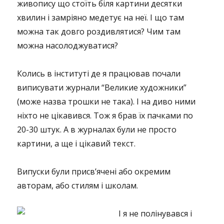
живопису що стоїть біля картини десятки
хвилин і замріяно медетує на неї. І що там
можна так довго роздивлятися? Чим там
можна насолоджуватися?
Колись в інституті де я працював почали
виписувати журнали “Великие художники”
(може назва трошки не така). І на диво ними
ніхто не цікавився. Тож я брав їх пачками по
20-30 штук. А в журналах були не просто
картини, а ще і цікавий текст.
Випуски були присв’ячені або окремим
авторам, або стилям і школам.
І я не полінувався і