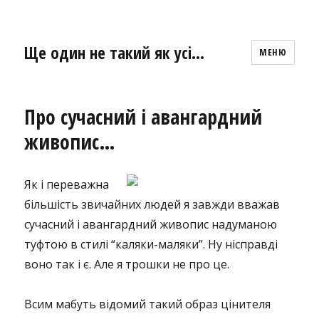
Ще один не такий як усі…
МЕНЮ
Про сучасний і авангардний
живопис…
Як і переважна
більшість звичайних людей я завжди вважав
сучасний і авангардний живопис надуманою
туфтою в стилі “каляки-маляки”. Ну нісправді
воно так і є. Але я трошки не про це.
Всим мабуть відомий такий образ цінителя