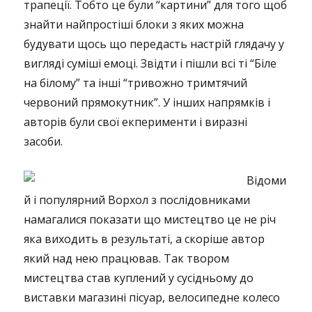
трапеції. Тобто це були “картини” для того щоб
знайти найпростіші блоки з яких можна
будувати щось що передасть настрій глядачу у
вигляді суміші емоці. Звідти і пішли всі ті “Біле
на білому” та інші “тривожно тримтячий
червоний прямокутник”. У інших напрямків і
авторів були свої екперименти і виразні
засоби.
Відоми
й і популярний Ворхол з послідовниками
намагалися показати що мистецтво це не річ
яка виходить в результаті, а скоріше автор
який над нею працював. Так твором
мистецтва став куплений у сусідньому до
виставки магазині пісуар, велосипедне колесо