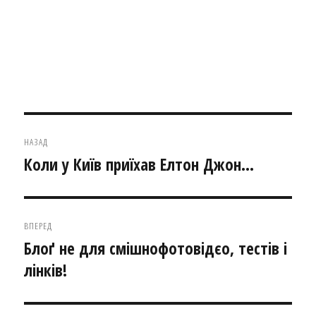
Навігація
НАЗАД
записів
Коли у Київ приїхав Елтон Джон…
Попередній
запис:
ВПЕРЕД
Блоґ не для смішнофотовідєо, тестів і
Наступний
лінків!
запис: