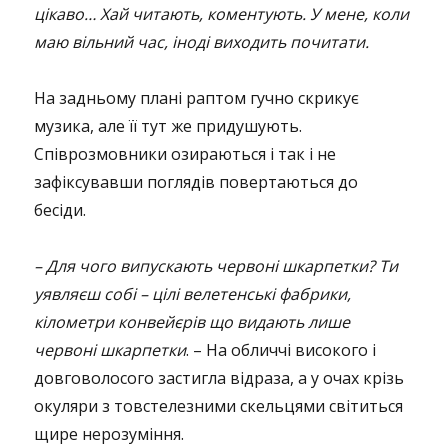
цікаво… Хай читають, коментують. У мене, коли
маю вільний час, іноді виходить почитати.
На задньому плані раптом гучно скрикує
музика, але її тут же придушують.
Співрозмовники озираються і так і не
зафіксувавши поглядів повертаються до
бесіди.
– Для чого випускають червоні шкарпетки? Ти
уявляєш собі – цілі велетенські фабрики,
кілометри конвейєрів що видають лише
червоні шкарпетки
. – На обличчі високого і
довговолосого застигла відраза, а у очах крізь
окуляри з товстелезними скельцями світиться
щире нерозуміння.