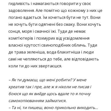
гидливість і намагаються говорити у своє
задоволення. Але помітно що кожному з них це
погано вдається. Їм хочеться бути не тут. Вони
не хочуть бути одягнені без смаку. Вони хочуть
сонця, моря і смачної їжі. Туди де немає
комп’ютерів і похмурих від усвідомлення
власної крутості свиноподібних обличь. Туди
де трава зеленіша, вода блакитніша і люди
самі не чепляються до тебе, але відповідають
коли ти до них звертаєшся.
– Як ти думаєш, що мені робити? У мене
креатив так і пре, але ж я ніколи не писав і
боюся що як вийде щось вдале то я почну
самокопіюванням займатися.
– Та ні, ти пишеш, воно прикольно виходить…