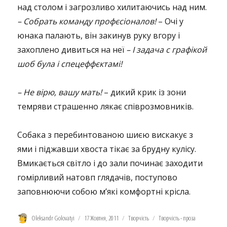
над столом і загрозливо хилитаючись над ним.
– Собрать команду профєсіоналов!
– Очі у
юнака палають, він закинув руку вгору і
захоплено дивиться на неї
– І задача с графікой
шоб була і спецеффєктамі!
– Не вірю, вашу мать!
– дикий крик із зони
темряви страшенно лякає співрозмовників.
Собака з перебинтованою шиєю вискакує з
ями і піджавши хвоста тікає за брудну кулісу.
Вмикається світло і до зали починає заходити
гомірливий натовп глядачів, поступово
заповнюючи собою м’які комфортні крісла.
Автор
Оприлюднено
Категорії
Позначки
Oleksandr Golovatyi
17 Жовтня, 2011
Творчість
Творчість - проза