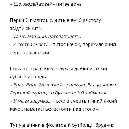
– Шо, людей возе?
– питає вона.
Перший підліток сидить в ямі біля столу і
звідти сичить.
– Та нє, машини, автозапчасті…
– А сєстра знаєт?
– питає качок, перехиляючись
через стіл до ями.
І хоча сестра начебто була у дівчини, з ями
лунає відповідь.
– Знає. Вона його вже ісправляла. Він це, коли в
Германії служив, то бухгалтерієй займався.
– У мєня задумка…
– вже в смерть п’яний лисий
качок намагається встояти над столом.
Тут у дівчини в фіолетовій футболці і брудних