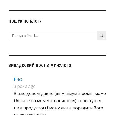
ПОШУК ПО БЛОҐУ
SEARCH BUTTON
Search
for:
ВИПАДКОВИЙ ПОСТ З МИНУЛОГО
Plex
3 роки ago
Я вже доволі давно (як мінімум 5 років, може
і більше на момент написання) користуюся
цим продуктом і можу лише порадити його
не зважаючи на …