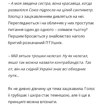
– А моя зведена сестра, вона красавіца, когда
развалілся Союз підросла на цілий сантиметр.
Хлопці з зацікавленням дивляться на неї.
Переглядаються і на обличчях у них проступає
питання один до одного – снімаєм тьотку?
Першим бросається у знайомство наголо
бритий розкачаний ПТУшнік.
– Мій зятьок трошки нєлєгал. Ну як нєлєгал,
якшо так можна назвати контрабандіста. Так
от, він на східній Україні знає всі обходниє
путя…
Як не дивно дівчину ця тема зацікавила. Голос
її грубішає і шкіра стає темнішою, але її ще в
принципі можна впізнати.