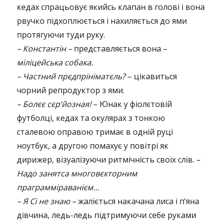
кедах спрацьовує якийсь клапан в голові і вона
рвучко підхоплюється і нахиляється до ями
протягуючи туди руку.
– Константін –
представляється вона –
міліцейська собака.
– Частний прєдпрініматєль?
– цікавиться
чорний репродуктор з ями.
– Болєє сєр’йозная!
– Юнак у фіолєтовій
футболці, кедах та окулярах з тонкою
сталевою оправою тримає в одній руці
ноутбук, а другою помахує у повітрі як
дирижер, візуалізуючи ритмічність своїх слів. –
Надо занятса многовєкторним
праграмміраванієм…
– Я Сі не знаю –
жаліється накачана лиса і п’яна
дівчина, ледь-ледь підтримуючи себе руками