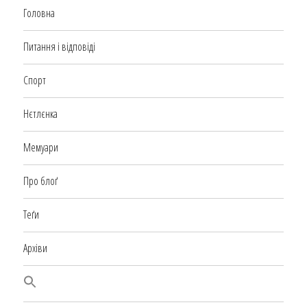
Головна
Питання і відповіді
Спорт
Нєтлєнка
Мемуари
Про блоґ
Теґи
Архіви
SEARCH BUTTON
Search
for: