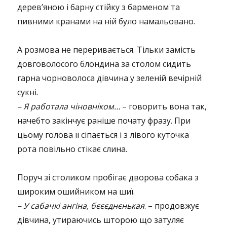
дерев’яною і барну стійку з барменом та
пивними кранами на ній було намальовано.
А розмова не переривається. Тільки замість
довговолосого блондина за столом сидить
гарна чорноволоса дівчина у зеленій вечірній
сукні.
– Я работала чіновніком…
– говорить вона так,
начебто закінчує раніше почату фразу. При
цьому голова її сіпається і з лівого куточка
рота повільно стікає слина.
Поруч зі столиком пробігає дворова собака з
широким ошийником на шиї.
– У сабачкі ангіна, бєєєднєнькая
. – продовжує
дівчина, утираючись шторою що затуляє