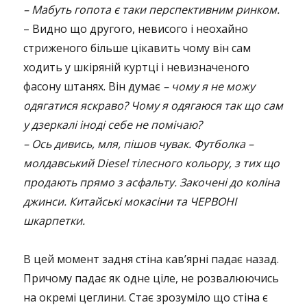
– Мабуть гопота є таки перспективним ринком.
– Видно що другого, невисого і неохайно
стриженого більше цікавить чому він сам
ходить у шкіряній куртці і невизначеного
фасону штанях. Він думає
– чому я не можу
одягатися яскраво? Чому я одягаюся так що сам
у дзеркалі іноді себе не помічаю?
– Ось дивись, мля, пішов чувак. Футболка –
молдавський Diesel тілесного кольору, з тих що
продають прямо з асфальту. Закочені до коліна
джинси. Китайські мокасіни та ЧЕРВОНІ
шкарпетки.
В цей момент задня стіна кав’ярні падає назад.
Причому падає як одне ціле, не розвалюючись
на окремі цеглини. Стає зрозуміло що стіна є