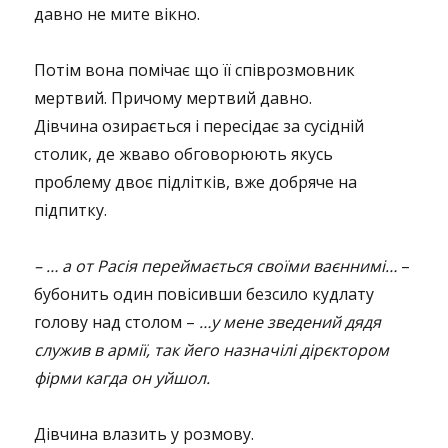
давно не мите вікно.
Потім вона помічає що її співрозмовник
мертвий. Причому мертвий давно.
Дівчина озирається і пересідає за сусідній
столик, де жваво обговорюють якусь
проблему двоє підлітків, вже добряче на
підпитку.
– … а от Расія переймається своїми ваєннимі…
–
бубонить один повісивши безсило кудлату
голову над столом –
…у мене зведений дядя
служив в армії, так йего назначілі дірєктором
фірми кагда он уйшол.
Дівчина влазить у розмову.