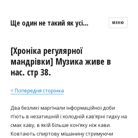
Ще один не такий як усі…
МЕНЮ
[Хроніка регулярної
мандрівки] Музика живе в
нас. стр 38.
< Попередня сторінка
Два безликі маргінали інформаційної доби
п’ють в незатишній і холодній кав’ярні гидку на
смак каву, в якій більше кон’яку ніж кави.
Ковтають спиртову мішанину стримуючи