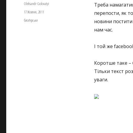
Автор
Oleksandr Golovatyi
Треба намагатися
Оприлюднено
17 Жовтня, 2011
перепости, як то:
Категорії
блоґерське
новини постити 
нам час.
І той же facebo
Коротше таке – б
Тільки текст ро
уваги.