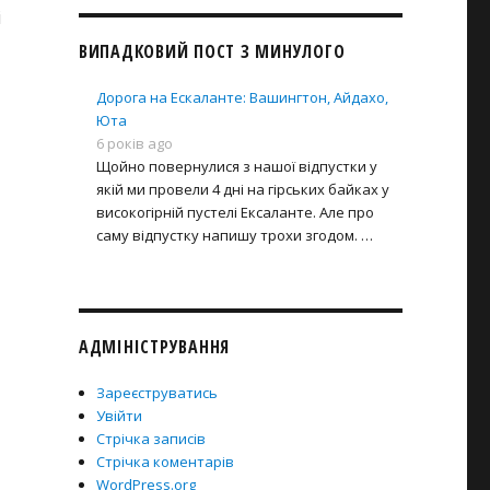
і
ВИПАДКОВИЙ ПОСТ З МИНУЛОГО
Дорога на Ескаланте: Вашингтон, Айдахо,
Юта
6 років ago
Щойно повернулися з нашої відпустки у
якій ми провели 4 дні на гірських байках у
високогірній пустелі Ексаланте. Але про
саму відпустку напишу трохи згодом. …
АДМІНІСТРУВАННЯ
Зареєструватись
Увійти
Стрічка записів
Стрічка коментарів
WordPress.org