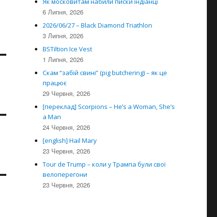
Як московитам набили писки індіанці
6 Липня, 2026
2026/06/27 – Black Diamond Triathlon
3 Липня, 2026
BSTiltion Ice Vest
1 Липня, 2026
Скам “забій свині” (pig butchering) – як це
працює
29 Червня, 2026
[переклад] Scorpions – He’s a Woman, She’s
a Man
24 Червня, 2026
[english] Hail Mary
23 Червня, 2026
Tour de Trump – коли у Трампа були свої
велоперегони
23 Червня, 2026