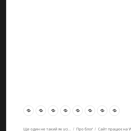
Головна
Питання
Спорт
Нєтлєнка
Мемуари
Про
Теґи
Архі
і
блоґ
відповіді
Ще один не такий як усі…
Про блоґ
Сайт працює на 