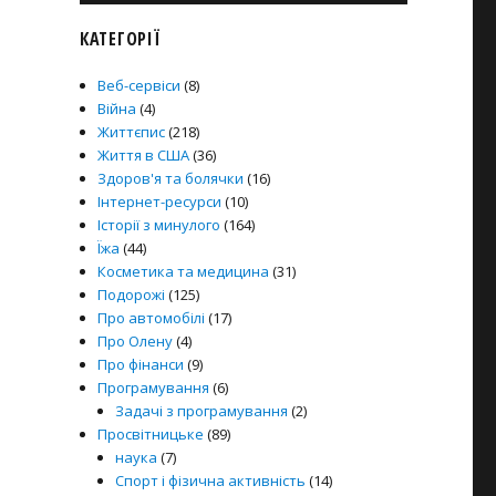
КАТЕГОРІЇ
Веб-сервіси
(8)
Війна
(4)
Життєпис
(218)
Життя в США
(36)
Здоров'я та болячки
(16)
Інтернет-ресурси
(10)
Історії з минулого
(164)
Їжа
(44)
Косметика та медицина
(31)
Подорожі
(125)
Про автомобілі
(17)
Про Олену
(4)
Про фінанси
(9)
Програмування
(6)
Задачі з програмування
(2)
Просвітницьке
(89)
наука
(7)
Спорт і фізична активність
(14)