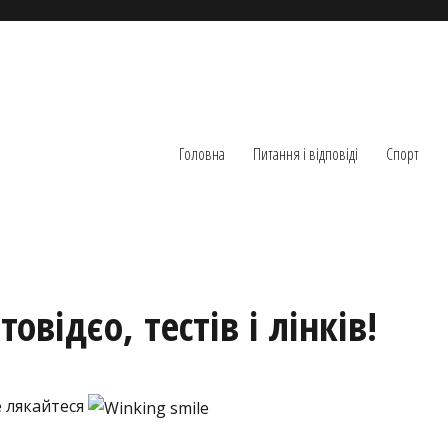
Головна
Питання і відповіді
Спорт
відєо, тестів і лінків!
е лякайтеся