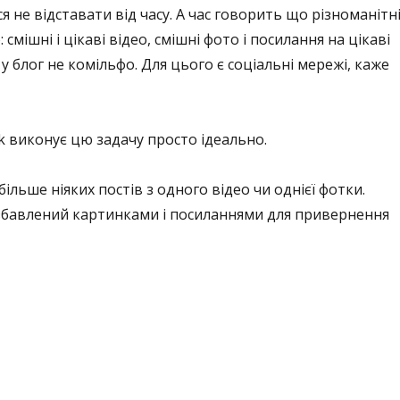
 не відставати від часу. А час говорить що різноманітн
 смішні і цікаві відео, смішні фото і посилання на цікаві
у блог не комільфо. Для цього є соціальні мережі, каже
ok виконує цю задачу просто ідеально.
ільше ніяких постів з одного відео чи однієї фотки.
збавлений картинками і посиланнями для привернення