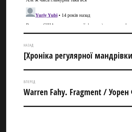
Навігація
НАЗАД
записів
[Хроніка регулярної мандрівки
Попередній
запис:
ВПЕРЕД
Warren Fahy. Fragment / Уорен
Наступний
запис: